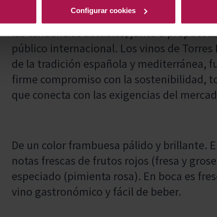
cimentada en el legado del Penedès desde
Configurar cookies
históricas creadas por Don Miguel Torres 
las tendencias actuales, junto a propuest
público internacional. Los vinos de Torres
de la tradición española y mediterránea, f
firme compromiso con la sostenibilidad, t
que conecta con las exigencias del mercad
De un color frambuesa pálido y brillante. E
notas frescas de frutos rojos (fresa y grose
especiado (pimienta rosa). En boca es fre
vino gastronómico y fácil de beber.