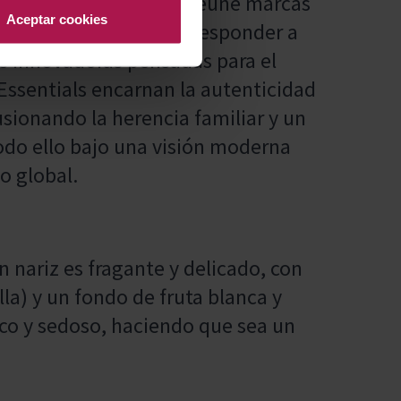
 1870. Esta colección reúne marcas
Aceptar cookies
Carbó, renovadas para responder a
as innovadoras pensadas para el
 Essentials encarnan la autenticidad
usionando la herencia familiar y un
odo ello bajo una visión moderna
o global.
n nariz es fragante y delicado, con
lla) y un fondo de fruta blanca y
sco y sedoso, haciendo que sea un