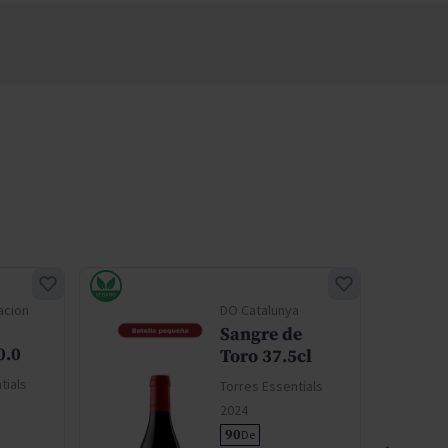
acion
DO Catalunya
Sangre de
0.0
Toro 37.5cl
tials
Torres Essentials
2024
90
De