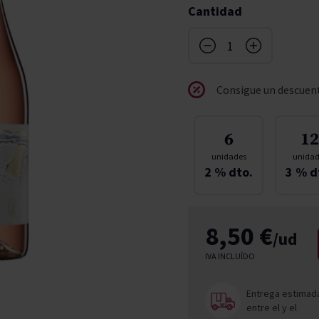
Cantidad
don
ndy
French Bloom
Pago del Cielo
entials
Valduero
Consigue un descuent
6
12
unidades
unidad
2
% dto.
3
% d
8,50 €
/ud
IVA INCLUÍDO
Entrega estimad
entre el
y el