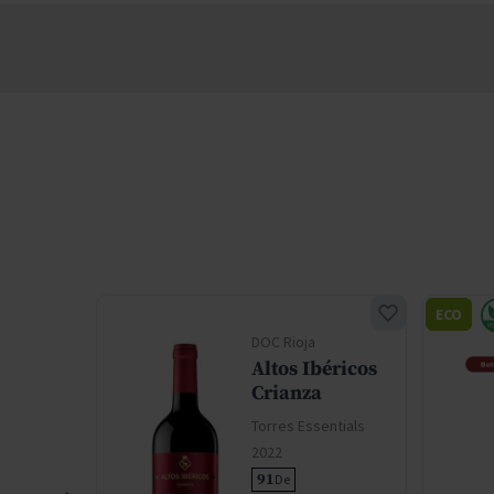
ECO
nacion
DOC Rioja
Altos Ibéricos
blemo
Crianza
Torres Essentials
ntials
2022
91
De