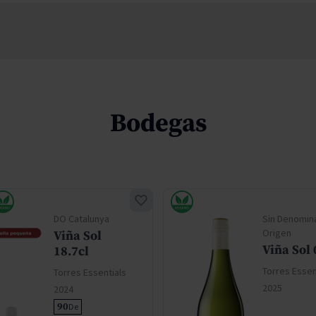
Bodegas
DO Catalunya
Sin Denomin
Origen
Viña Sol
Viña Sol 
18.7cl
Torres Essen
Torres Essentials
2025
2024
90
De