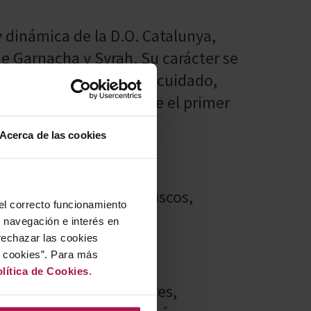
 dinámica de la D.O. Catalunya,
e Garnacha y Syrah. Su carácter se
le y un equilibrio muy cuidado,
tiva y envolvente desde el primer
Acerca de las cookies
nte para risotto, mariscos,
 el correcto funcionamiento
u navegación e interés en
rechazar las cookies
r cookies”. Para más
lítica de Cookies
.
vinícola de Familia Torres,