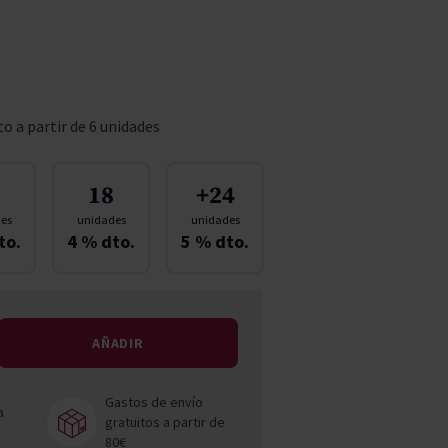
Pascal Jolivet
Vega Sicilia
o a partir de 6 unidades
18
+24
es
unidades
unidades
to.
4
% dto.
5
% dto.
AÑADIR
Gastos de envío
a
gratuitos a partir de
80€