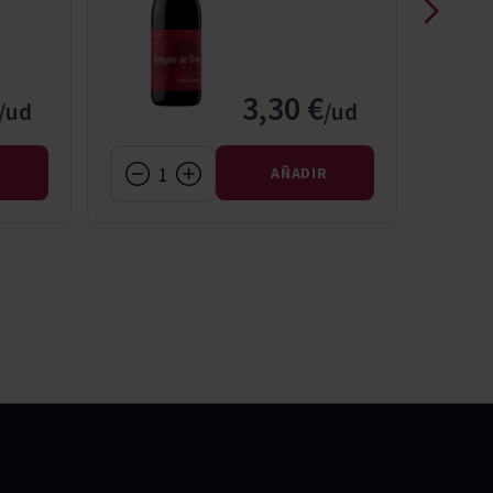
3,30 €
R
AÑADIR