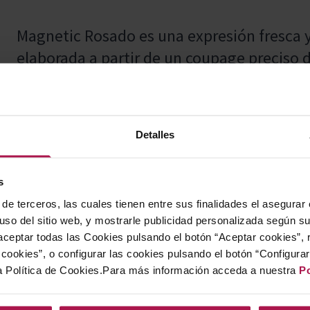
Magnetic Rosado es una expresión fresca y
elaborada a partir de un coupage preciso d
define por una intensidad aromática notab
ofreciendo una experiencia sensorial atrac
contacto.
Detalles
s
Excelente como aperitivo y como acompaña
de terceros, las cuales tienen entre sus finalidades el asegurar
pescado y ensaladas livianas.
 uso del sitio web, y mostrarle publicidad personalizada según s
ceptar todas las Cookies pulsando el botón “Aceptar cookies”, 
cookies”, o configurar las cookies pulsando el botón “Configura
a Política de Cookies.Para más información acceda a nuestra
Po
Torres Essentials representa la excelencia 