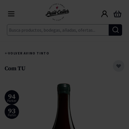
Ir al contenido
Carrito
Buscar
VOLVER A
VINO TINTO
Com TU
94
Parker
93
Peñín