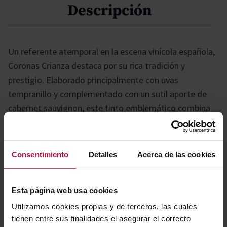
Descripción
Un referente atemporal en la escena vinícola española,
Coronas Crianza destaca por su rica tradición y
prestigio. Elaborado principalmente con uvas
tempranillo y complementado con un sutil aporte de
cabernet sauvignon, este tinto emblemático combina
historia, carácter y elegancia en cada copa. Ideal para
quienes buscan autenticidad y calidad en un vino con
legado.
Consentimiento
Detalles
Acerca de las cookies
Gastronomía
Esta página web usa cookies
Utilizamos cookies propias y de terceros, las cuales
tienen entre sus finalidades el asegurar el correcto