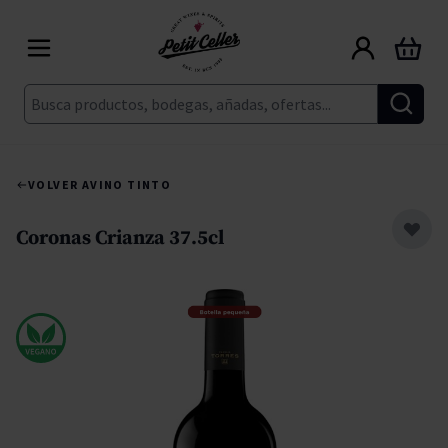
Ir al contenido
Carrito
Buscar
VOLVER A
VINO TINTO
Coronas Crianza 37.5cl