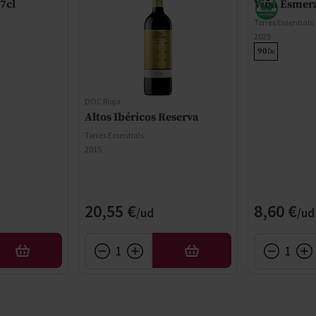
7cl
Viña Esmer
Torres Essentials
2025
90
De
DOC Rioja
Altos Ibéricos Reserva
Torres Essentials
2015
20,55 €
8,60 €
AÑADIR
AÑADIR