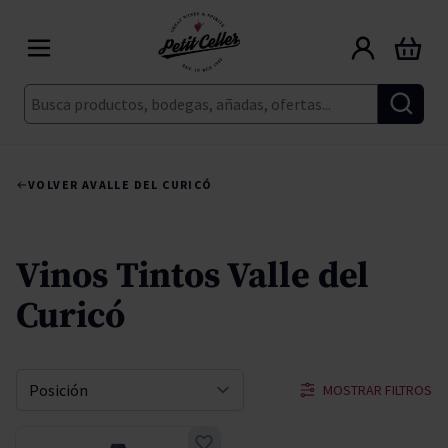
Ir al contenido
Carrito
Buscar
VOLVER A
VALLE DEL CURICÓ
Vinos Tintos Valle del
Curicó
MOSTRAR FILTROS
Ordenar por