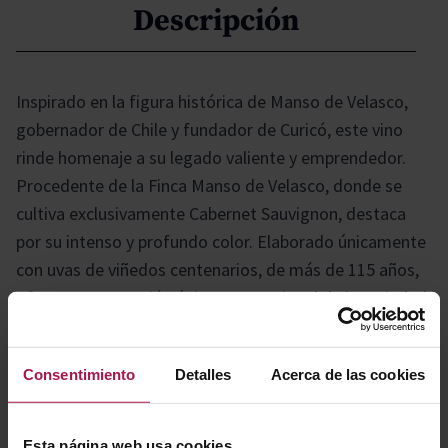
Descripción
Inspirado en la figura histórica de Manso de Velasco,
gobernador de Chile y fundador de Curicó, este vino
rinde homenaje a su legado valiente y emprendedor.
Procedente de la Finca Manso de Velasco, donde se
cultiva exclusivamente Cabernet Sauvignon, destaca
por su intenso y profundo color. Elaborado únicamente
con uvas de viñedos centenarios, de más de 115 años,
ofrece una expresión única y excepcional de la variedad,
reflejando la riqueza y tradición de su origen.
Consentimiento
Detalles
Acerca de las cookies
Gastronomía
Esta página web usa cookies