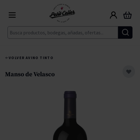
Ir al contenido
Carrito
Buscar
VOLVER A
VINO TINTO
Manso de Velasco