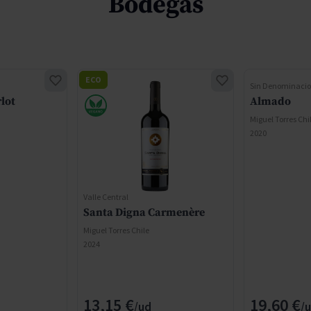
Bodegas
ECO
Sin Denominacio
lot
Almado
Miguel Torres Chi
2020
Valle Central
Santa Digna Carmenère
Miguel Torres Chile
2024
13,15 €
19,60 €