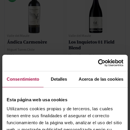
Valle del Maule
Valle del Maule
Ándica Carmenère
Los Inquietos 01 Field
Blend
Miguel Torres Chile
2024
Miguel Torres Chile
2020
95
91
Ja
Wi
13,80 €
57,50 €
Consentimiento
Detalles
Acerca de las cookies
AÑADIR
AÑADIR
Esta página web usa cookies
Utilizamos cookies propias y de terceros, las cuales
tienen entre sus finalidades el asegurar el correcto
funcionamiento de la página web, analizar el uso del sitio
web, y mostrarle publicidad personalizada según su