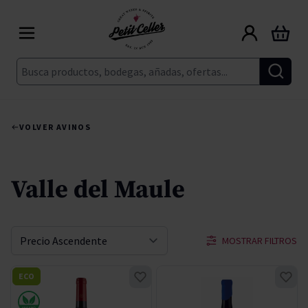
Ir al contenido
Carrito
Buscar
VOLVER A
VINOS
Valle del Maule
MOSTRAR FILTROS
Ordenar por
ECO