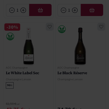
AÑADIR
AÑADIR
-30%
AOC Champagne
AOC Champagne
Le White Label Sec
Le Black Réserve
Champagne Lanson
Champagne Lanson
90
Vi
Precio normal
62,50 €