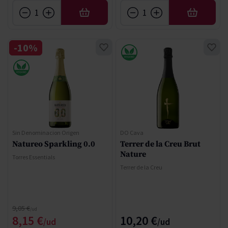
AÑADIR
AÑADIR
-10%
Sin Denominacion Origen
DO Cava
Natureo Sparkling 0.0
Terrer de la Creu Brut
Nature
Torres Essentials
Terrer de la Creu
Precio normal
9,05 €
Precio especial
8,15 €
10,20 €