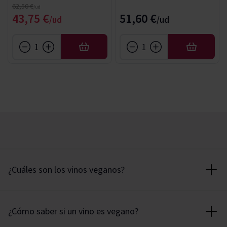
Precio normal
62,50 €
Precio especial
43,75 €
51,60 €
AÑADIR
AÑADIR
¿Cuáles son los vinos veganos?
La diferencia entre un
vino vegano
y un vino tradicional está
en la clarificación del vino; un proceso de la elaboración del
¿Cómo saber si un vino es vegano?
vino para “limpiarlo” y eliminar impurezas previo al