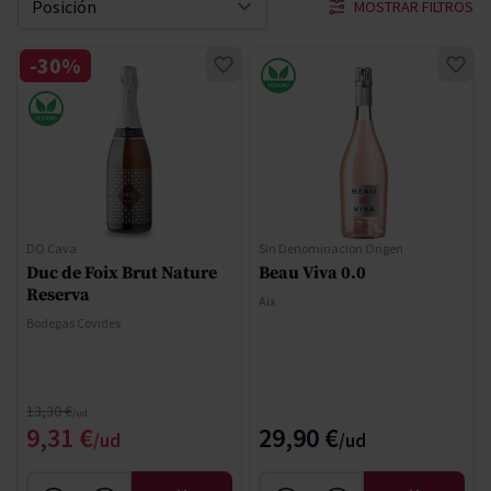
MOSTRAR FILTROS
Ordenar por
-30%
DO Cava
Sin Denominacion Origen
Duc de Foix Brut Nature
Beau Viva 0.0
Reserva
Aix
Bodegas Covides
Precio normal
13,30 €
Precio especial
9,31 €
29,90 €