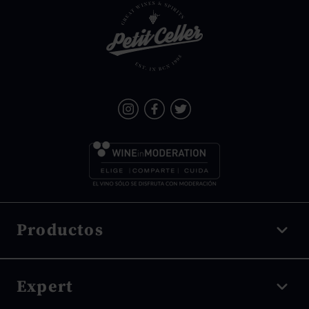
Productos
Vino tinto
Expert
Vino blanco