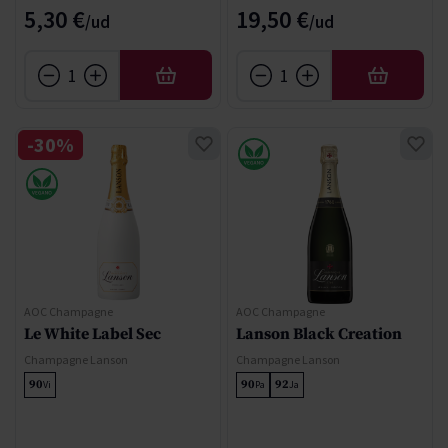
5,30 €
19,50 €
AÑADIR
AÑADIR
-30%
AOC Champagne
AOC Champagne
Le White Label Sec
Lanson Black Creation
Champagne Lanson
Champagne Lanson
90
90
92
Vi
Pa
Ja