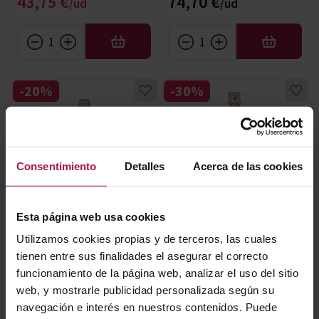
Precio especial
43,75 €
74,70 €
AÑADIR
AÑADIR
-20%
-30%
Consentimiento
Detalles
Acerca de las cookies
AOC Champagne
AOC Champagne
Esta página web usa cookies
Lanson Noble Blc De Blc
Lanson Black Creation 6L
Utilizamos cookies propias y de terceros, las cuales
Champagne Lanson
Champagne Lanson
tienen entre sus finalidades el asegurar el correcto
2004
90
92
Pa
Ja
funcionamiento de la página web, analizar el uso del sitio
93
Pa
web, y mostrarle publicidad personalizada según su
navegación e interés en nuestros contenidos. Puede
Precio normal
Precio normal
290,40 €
674,10 €