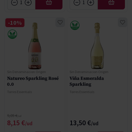
AÑADIR
AÑADIR
-10%
Sin Denominacion Origen
Sin Denominacion Origen
Natureo Sparkling Rosé
Viña Esmeralda
0.0
Sparkling
Torres Essentials
Torres Essentials
Precio normal
9,05 €
Precio especial
8,15 €
13,50 €