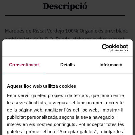
Descripció
Marqués de Riscal Verdejo 100% Organic és un vi blanc
emblemàtic de la D.O. Rueda, elaborat exclusivament
amb raïm Verdejo procedent d'agricultura ecològica i
sostenible. Aquest vi destaca per la seva puresa varietal
i el caràcter únic del terrer del Duero, gràcies a una
Consentiment
Detalls
Informació
vinificació amb mínima intervenció. Presenta un perfil
aromàtic fresc, amb notes de fonoll, flors blanques,
Aquest lloc web utilitza cookies
matisos anisats i herba fresca, consolidant-se com un
Fem servir galetes pròpies i de tercers, que tenen entre
referent deliciós i atractiu dins de la seva varietat i
les seves finalitats, assegurar el funcionament correcte
denominació d'origen.
de la pàgina web, analitzar l'ús del lloc web, i mostrar-li
publicitat personalitzada segons la seva navegació i
interès en els nostres continguts. Pot acceptar totes les
Gastronomía
galetes i prémer el botó “Acceptar galetes”, rebutjar-les i