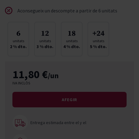
Aconsegueix un descompte a partir de 6 unitats
6
12
18
+24
unitats
unitats
unitats
unitats
2
% dto.
3
% dto.
4
% dto.
5
% dto.
11,80 €
/un
IVA INCLÒS
AFEGIR
Entrega estimada entre el
y el