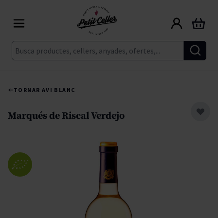
Skip to Content
Cart
Cerca
TORNAR A
VI BLANC
Marqués de Riscal Verdejo