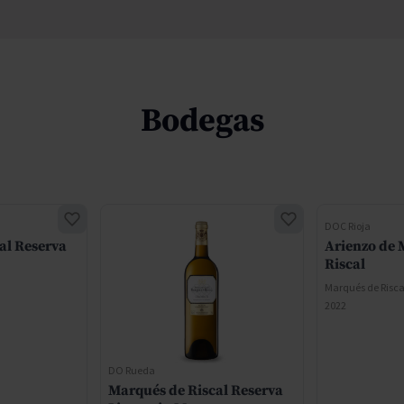
Bodegas
DOC Rioja
al Reserva
Arienzo de 
Riscal
Marqués de Risca
2022
DO Rueda
Marqués de Riscal Reserva