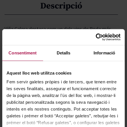
Descripció
Viña Calera destaca com un dels vins de Roda més
frescos i aromàtics, oferint una expressió vibrant i
elegant que ressalta les millors qualitats de la
denominació.
Consentiment
Detalls
Informació
Gastronomía
Aquest lloc web utilitza cookies
Fem servir galetes pròpies i de tercers, que tenen entre
les seves finalitats, assegurar el funcionament correcte
Gràcies a la seva frescor i perfil aromàtic, els blancs
de la pàgina web, analitzar l'ús del lloc web, i mostrar-li
publicitat personalitzada segons la seva navegació i
joves de Rueda resulten ideals per acompanyar marisc,
interès en els nostres continguts. Pot acceptar totes les
peix, arrossos lleugers, amanides fresques i pastes
galetes i prémer el botó “Acceptar galetes”, rebutjar-les i
suaus. També mariden a la perfecció amb aperitius,
prémer el botó “Refusar galetes”, o configurar les galetes