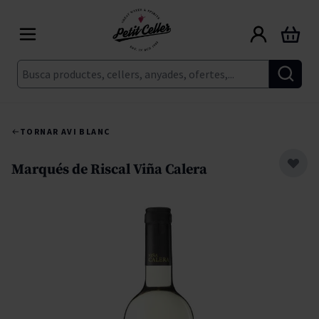
Skip to Content
Cart
Cerca
TORNAR A
VI BLANC
Marqués de Riscal Viña Calera