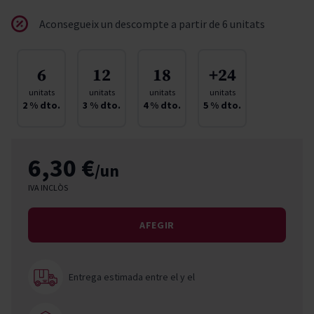
Aconsegueix un descompte a partir de 6 unitats
6
12
18
+24
unitats
unitats
unitats
unitats
2
% dto.
3
% dto.
4
% dto.
5
% dto.
6,30 €
/un
IVA INCLÒS
AFEGIR
Entrega estimada entre el
y el