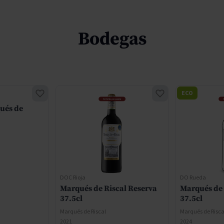
Bodegas
ECO
ués de
DOC Rioja
DO Rueda
Marqués de Riscal Reserva
Marqués de 
37.5cl
37.5cl
Marqués de Riscal
Marqués de Risca
2021
2024