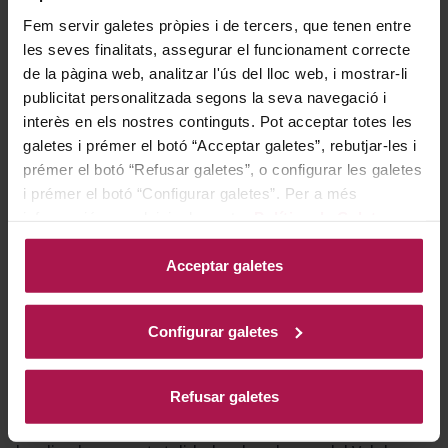
cada plato.
Fem servir galetes pròpies i de tercers, que tenen entre
les seves finalitats, assegurar el funcionament correcte
de la pàgina web, analitzar l'ús del lloc web, i mostrar-li
Historia bodega
publicitat personalitzada segons la seva navegació i
interès en els nostres continguts. Pot acceptar totes les
galetes i prémer el botó “Acceptar galetes”, rebutjar-les i
Paco & Lola es una bodega fundada en el año 2005 por
prémer el botó “Refusar galetes”, o configurar les galetes
i prémer el botó “Configurar galetes”. Per a més
iniciativa de un grupo de viticultores y productores de
informació, accedeixi a la nostra
Política de Galetes
.
vino de la comarca de O Salnés, que decidieron
profesionalizar su producción. Esta cooperativa se
Acceptar galetes
denomina Sociedad Cooperativa Vitivinícola Arousana y
actualmente está constituida por más de 400 socios,
Configurar galetes
siendo la cooperativa más importante por número de
socios de la D.O. Rías Baixas. La bodega cuenta con 200
hectáreas de viñedo propio repartidas en más de 1.800
Refusar galetes
parcelas, características del minifundio gallego y