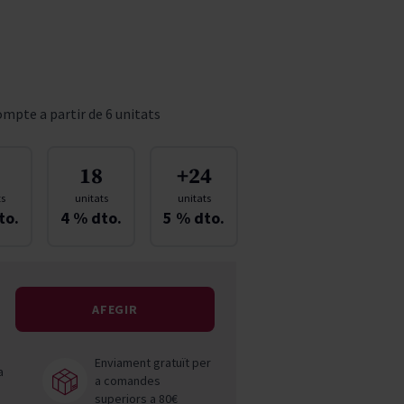
Pascal Jolivet
Vega Sicilia
mpte a partir de 6 unitats
18
+24
ts
unitats
unitats
to.
4
% dto.
5
% dto.
AFEGIR
Enviament gratuït per
a
a comandes
superiors a 80€