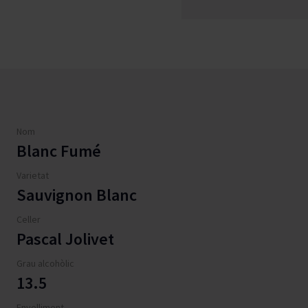
Nom
Blanc Fumé
Varietat
Sauvignon Blanc
Celler
Pascal Jolivet
Grau alcohòlic
13.5
Envelliment