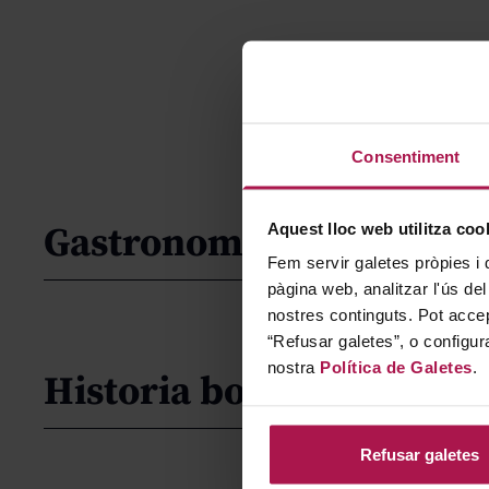
Consentiment
Aquest lloc web utilitza coo
Gastronomía
Fem servir galetes pròpies i 
pàgina web, analitzar l'ús del
nostres continguts. Pot accep
“Refusar galetes”, o configur
nostra
Política de Galetes
.
Historia bodega
Refusar galetes