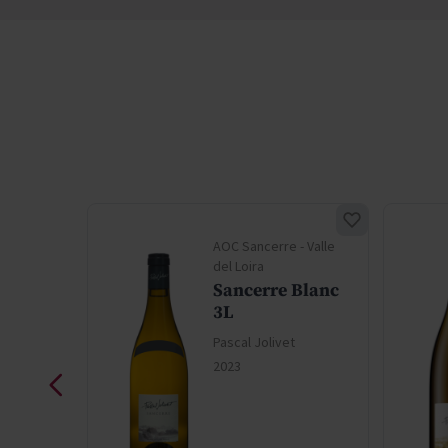
- Valle
AOC Sancerre - Valle
del Loira
3L
Sancerre Blanc
3L
Pascal Jolivet
2023