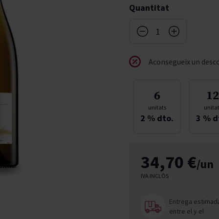
Quantitat
don
French Bloom
Pago del Cielo
entials
Valduero
Aconsegueix un desco
6
12
unitats
unita
2
% dto.
3
% d
34,70 €
/un
IVA INCLÒS
Entrega estimad
entre el
y el