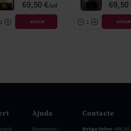
69,50 €
69,50
AFEGIR
AFEGI
ert
Ajuda
Contacte
nació
Enviaments i
Botiga Online -
666 161