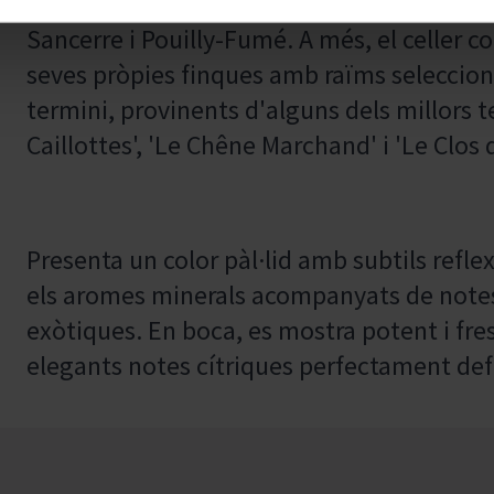
hectàrees de vinyes distribuïdes entre le
Sancerre i Pouilly-Fumé. A més, el celler 
seves pròpies finques amb raïms selecciona
termini, provinents d'alguns dels millors te
Caillottes', 'Le Chêne Marchand' i 'Le Clos 
Presenta un color pàl·lid amb subtils refle
els aromes minerals acompanyats de notes 
exòtiques. En boca, es mostra potent i fre
elegants notes cítriques perfectament def