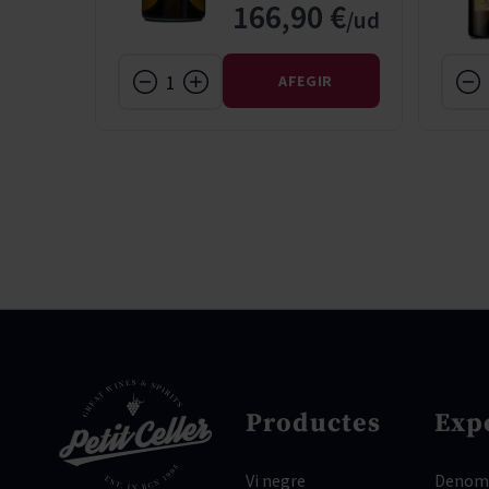
 €
166,90 €
IR
AFEGIR
Productes
Exp
Vi negre
Denomi