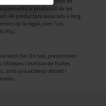
s prestigioses denominacions de
complementa la producció de les
ts de productors associats a llarg
rroirs de la regió, com 'Les
du Roy'.
xos verd clar. En nas, predominen
cítriques i matisos de fruites
sc, amb una acidesa vibrant i
inides.