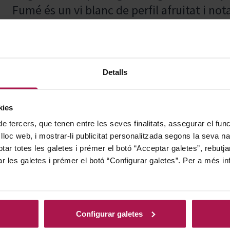
Fumé és un vi blanc de perfil afruitat i not
d'una acurada selecció de vinyes amb un te
vinificació amb llevats autòctons i la seva 
contribueixen a desenvolupar una personali
Detalls
un vi concentrat, elegant i amb caràcter pr
kies
de tercers, que tenen entre les seves finalitats, assegurar el fu
Perfecte per maridar amb marisc fresc, ost
 lloc web, i mostrar-li publicitat personalitzada segons la seva na
realçant els sabors i aportant un equilibri 
tar totes les galetes i prémer el botó “Acceptar galetes”, rebutja
ar les galetes i prémer el botó “Configurar galetes”. Per a més in
Fundada el 1987, Pascal Jolivet s'ha conso
dinàmics de la Vall del Loira, a França. A
Configurar galetes