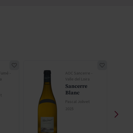
Fumé -
AOC Sancerre -
ra
Valle del Loira
Sancerre
Blanc
et
Pascal Jolivet
2025