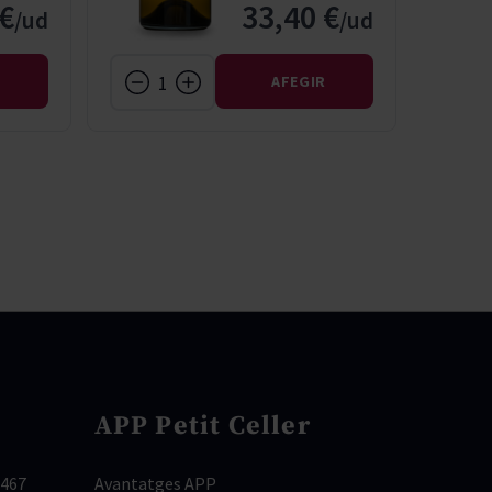
 €
33,40 €
R
AFEGIR
APP Petit Celler
 467
Avantatges APP