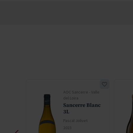
re -
AOC Sancerre - Valle
ira
del Loira
e
Sancerre Blanc
3L
vet
Pascal Jolivet
2023