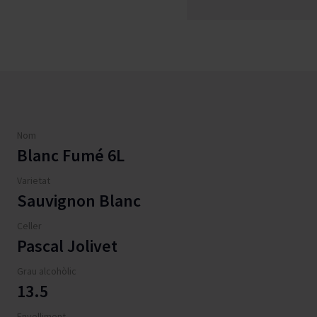
Nom
Blanc Fumé 6L
Varietat
Sauvignon Blanc
Celler
Pascal Jolivet
Grau alcohòlic
13.5
Envelliment