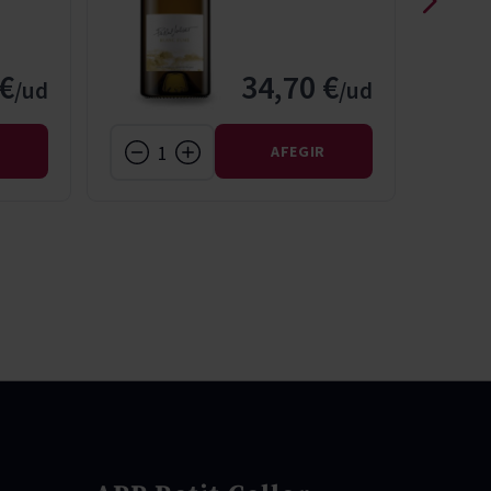
€
34,70 €
R
AFEGIR