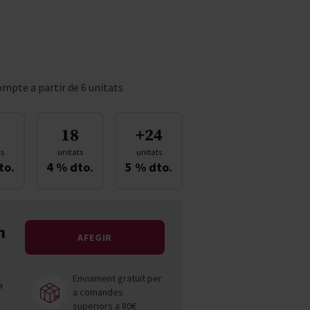
Pascal Jolivet
Vega Sicilia
mpte a partir de 6 unitats
18
+24
ts
unitats
unitats
to.
4
% dto.
5
% dto.
n
AFEGIR
Enviament gratuït per
a
a comandes
superiors a 80€