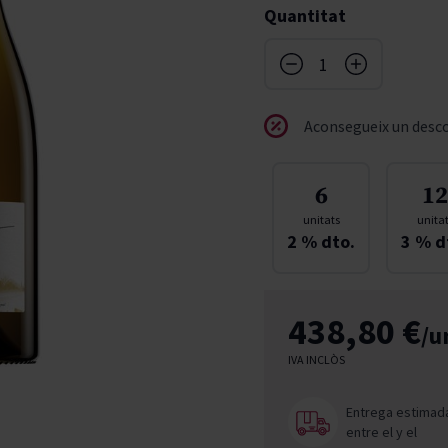
Quantitat
don
French Bloom
Pago del Cielo
entials
Valduero
Aconsegueix un desco
6
12
unitats
unita
2
% dto.
3
% d
438,80 €
/u
IVA INCLÒS
Entrega estimad
entre el
y el