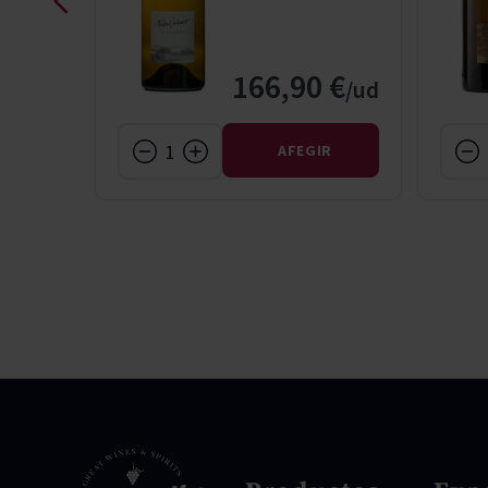
 €
166,90 €
IR
AFEGIR