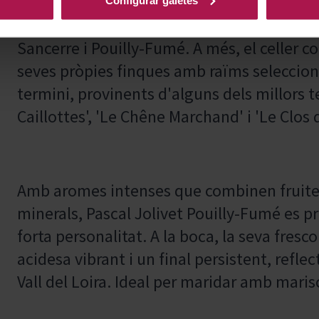
dinàmics de la Vall del Loira, a França. A
hectàrees de vinyes distribuïdes entre le
Sancerre i Pouilly-Fumé. A més, el celler 
seves pròpies finques amb raïms selecciona
termini, provinents d'alguns dels millors te
Caillottes', 'Le Chêne Marchand' i 'Le Clos 
Amb aromes intenses que combinen fruites
minerals, Pascal Jolivet Pouilly-Fumé es 
forta personalitat. A la boca, la seva fresc
acidesa vibrant i un final persistent, reflec
Vall del Loira. Ideal per maridar amb maris