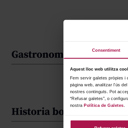
Consentiment
Gastronomía
Aquest lloc web utilitza coo
Fem servir galetes pròpies i 
pàgina web, analitzar l'ús del
nostres continguts. Pot accep
“Refusar galetes”, o configur
nostra
Política de Galetes
.
Historia bodega
Refusar galetes