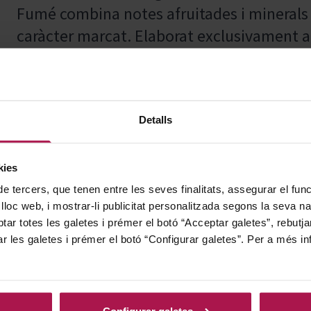
Fumé combina notes afruitades i minerals
caràcter marcat. Elaborat exclusivament 
reflecteix l'excel·lència i l'estil distintiu d
fresca i sofisticada ideal per als amants de
Detalls
Ideal per acompanyar marisc fresc, peix bla
kies
varietat de formatges de pasta tova i poc cu
de tercers, que tenen entre les seves finalitats, assegurar el fu
delicadesa d'aquests plats i ofereix un ma
 lloc web, i mostrar-li publicitat personalitzada segons la seva na
intensitat i els sabors subtils.
tar totes les galetes i prémer el botó “Acceptar galetes”, rebutja
ar les galetes i prémer el botó “Configurar galetes”. Per a més in
Fundada el 1987, Pascal Jolivet s'ha conso
Configurar galetes