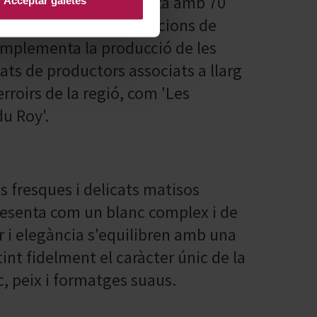
mb seu a Sancerre, compta amb 70
s prestigioses denominacions de
complementa la producció de les
ts de productors associats a llarg
rroirs de la regió, com 'Les
du Roy'.
 fresques i delicats matisos
presenta com un blanc complex i de
or i elegància s'equilibren amb una
tint fidelment el caràcter únic de la
c, peix i formatges suaus.