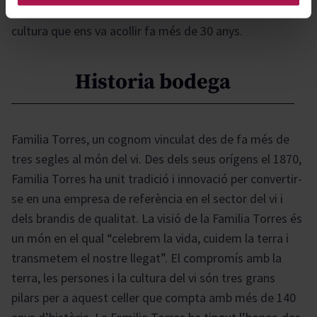
llatinoamericana, en agraïment al continent i a la
cultura que ens va acollir fa més de 30 anys.
Historia bodega
Familia Torres, un cognom vinculat des de fa més de
tres segles al món del vi. Des dels seus orígens el 1870,
Familia Torres ha unit tradició i innovació per convertir-
se en una empresa de referència en el sector del vi i
dels brandis de qualitat. La visió de la Familia Torres és
un món en el qual “celebrem la vida, cuidem la terra i
transmetem el nostre llegat”. El compromís amb la
terra, les persones i la cultura del vi són tres grans
pilars per a aquest celler que compta amb més de 140