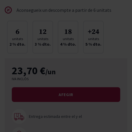
Aconsegueix un descompte a partir de 6 unitats
6
12
18
+24
unitats
unitats
unitats
unitats
2
% dto.
3
% dto.
4
% dto.
5
% dto.
23,70 €
/un
IVA INCLÒS
AFEGIR
Entrega estimada entre el
y el