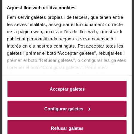
Aquest lloc web utilitza cookies
Resulta ideal amb ostres i marisc. Insuperable
acompanyant peixos, arrossos, pastes amb salsa
Fem servir galetes pròpies i de tercers, que tenen entre
les seves finalitats, assegurar el funcionament correcte
marinera o ànec amb salsa dolça.
de la pàgina web, analitzar l'ús del lloc web, i mostrar-li
publicitat personalitzada segons la seva navegació i
Historia
interès en els nostres continguts. Pot acceptar totes les
galetes i prémer el botó “Acceptar galetes”, rebutjar-les i
prémer el botó “Refusar galetes”, o configurar les galetes
i prémer el botó “Configurar galetes”. Per a més
Les creus de pedra situades als afores de la terra van
informació, accedeixi a la nostra
Política de Galetes
.
rebre el nom de Santa Digna. Aquestes creus servien
per delimitar els territoris i simbolitzaven fortuna i
Acceptar galetes
protecció per als qui partien cap a països remots. La
imatge de Santa Digna conserva allò més pur de la
Configurar galetes
nostra identitat, una fusió de la prosperitat i la
senzillesa del projecte xilè. Reflecteix la unió del seu
Refusar galetes
origen (creu de la prosperitat) amb la creu andina