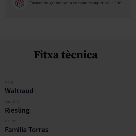
Enviament gratuït per a comandes superiors a 80€
Fitxa tècnica
Nom
Waltraud
Varietat
Riesling
Celler
Familia Torres