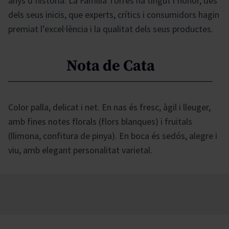
anys d’història. La Familia Torres ha tingut l’honor, des
dels seus inicis, que experts, crítics i consumidors hagin
premiat l’excel·lència i la qualitat dels seus productes.
Nota de Cata
Color palla, delicat i net. En nas és fresc, àgil i lleuger,
amb fines notes florals (flors blanques) i fruitals
(llimona, confitura de pinya). En boca és sedós, alegre i
viu, amb elegant personalitat varietal.