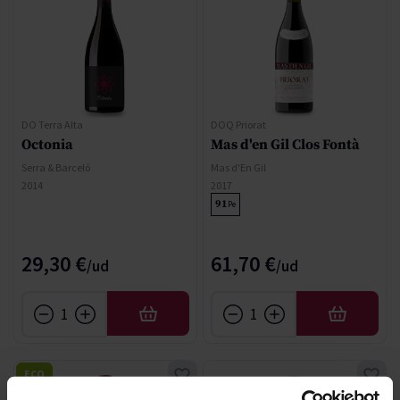
DO Terra Alta
DOQ Priorat
Octonia
Mas d'en Gil Clos Fontà
Serra & Barceló
Mas d'En Gil
2014
2017
91
Pe
29,30 €
61,70 €
AFEGIR
AFEGIR
ECO