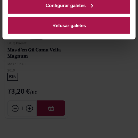
Configurar galetes
Refusar galetes
DOQ Priorat
Mas d'en Gil Coma Vella
Magnum
Mas d'En Gil
2019
93
Pa
73,20 €
AFEGIR