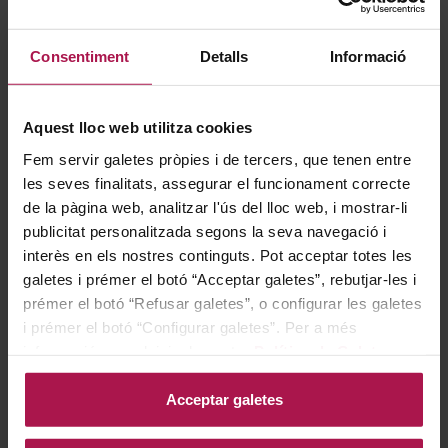
Consentiment
Detalls
Informació
Aquest lloc web utilitza cookies
DOQ Priorat
DOQ Priorat
Fem servir galetes pròpies i de tercers, que tenen entre
Mas d'en Gil Clos Fontà
Mas d'en Gil Clos Fontà
les seves finalitats, assegurar el funcionament correcte
Mas d'En Gil
Mas d'En Gil
de la pàgina web, analitzar l'ús del lloc web, i mostrar-li
2019
2014
94
93
Pa
Pe
publicitat personalitzada segons la seva navegació i
interès en els nostres continguts. Pot acceptar totes les
galetes i prémer el botó “Acceptar galetes”, rebutjar-les i
61,70 €
61,70 €
prémer el botó “Refusar galetes”, o configurar les galetes
i prémer el botó “Configurar galetes”. Per a més
informació, accedeixi a la nostra
Política de Galetes
.
AFEGIR
AFEGIR
Acceptar galetes
ECO