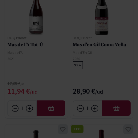
DOQ Priorat
DOQ Priorat
Mas de l'A Tot-Ú
Mas d'en Gil Coma Vella
Mas de l'A
Mas d'En Gil
2021
2020
92
Pe
Regular Price
17,05 €
Special Price
11,94 €
28,90 €
AFEGIR
AFEGIR
ECO