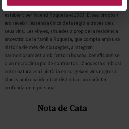
d'Horta d'Avinyó, a la comarca de Bages, va ser
establert per Valentí Roqueta el 1983. El seu propòsit
era revelar l'essència única de la regió a través dels
seus vins. Les vinyes, situades a prop de la residència
ancestral de la família Roqueta, que compta amb una
història de més de nou segles, s'integren
harmoniosament amb l'entorn boscós, beneficiant-se
d'un microclima ple de contrastos. D'aquesta simbiosi
entre naturalesa i història en sorgeixen vins negres i
blancs amb una identitat distintiva i un caràcter
profundament personal.
Nota de Cata