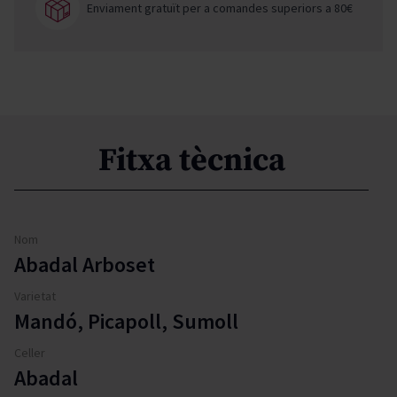
Enviament gratuït per a comandes superiors a 80€
Fitxa tècnica
Nom
Abadal Arboset
Varietat
Mandó, Picapoll, Sumoll
Celler
Abadal