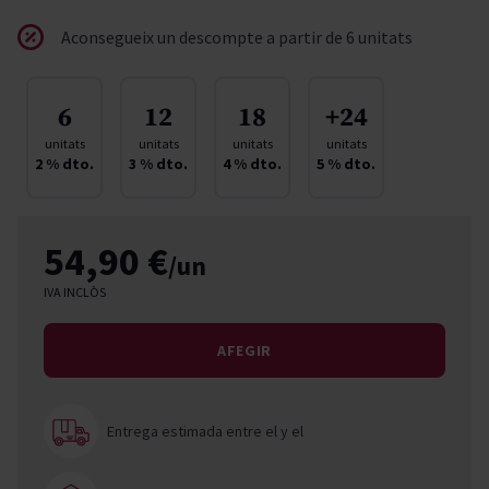
Aconsegueix un descompte a partir de 6 unitats
6
12
18
+24
unitats
unitats
unitats
unitats
2
% dto.
3
% dto.
4
% dto.
5
% dto.
54,90 €
/un
IVA INCLÒS
AFEGIR
Entrega estimada entre el
y el