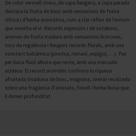
De color vermell cirera, de capa lleugera, a copa parada
destaca la fruita de bosc amb sensacions de fruita
cítrica i d'herba aromàtica, com a clar reflex de l'entorn
que envolta el vi. Records especiats i de sotabosc,
aromes de fruita madura amb sensacions licoroses,
tocs de regalèssia i lleugers records florals, amb una
constant balsàmica (pinotxa, romaní, espígol, …). Pas
per boca fluid alhora que recte, amb una marcada
acidesa. El record aromàtic confirma la riquesa
afruitada (maduixa de bosc, magrana, cirera) recolzada
sobre una fragància d'anissats, fonoll i herba lluïsa que
li donen profunditat.