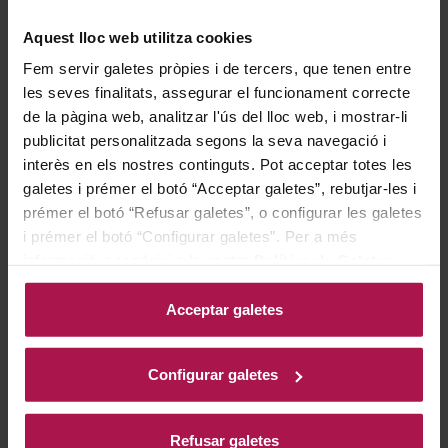
és un vi que cerca transmetre amb autenticitat i
Aquest lloc web utilitza cookies
profunditat els valors i la tipicitat de Bages, una zona
Fem servir galetes pròpies i de tercers, que tenen entre
amb una rica tradició vitivinícola.
les seves finalitats, assegurar el funcionament correcte
de la pàgina web, analitzar l'ús del lloc web, i mostrar-li
publicitat personalitzada segons la seva navegació i
Gastronomía
interès en els nostres continguts. Pot acceptar totes les
galetes i prémer el botó “Acceptar galetes”, rebutjar-les i
prémer el botó “Refusar galetes”, o configurar les galetes
Ideal per acompanyar embotits, carns vermelles, plats
i prémer el botó “Configurar galetes”. Per a més
de caça i com a aperitiu, realçant sabors i creant
informació, accedeixi a la nostra
Política de Galetes
.
harmonia al paladar.
Acceptar galetes
Historia bodega
Configurar galetes
Refusar galetes
El celler Abadal, emplaçat al municipi de Santa Maria