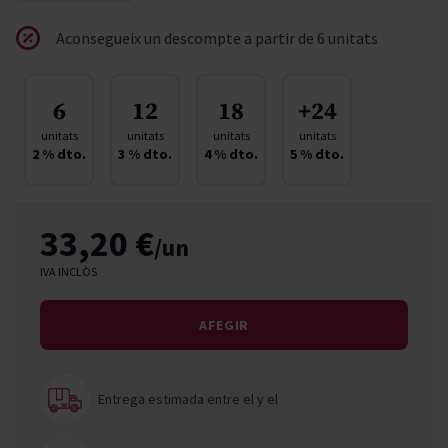
Aconsegueix un descompte a partir de 6 unitats
6
12
18
+24
unitats
unitats
unitats
unitats
2
% dto.
3
% dto.
4
% dto.
5
% dto.
33,20 €
/un
IVA INCLÒS
AFEGIR
Entrega estimada entre el
y el