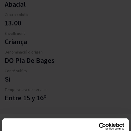
Abadal
Grau alcohòlic
13.00
Envelliment
Criança
Denominació d'origen
DO Pla De Bages
Conté sulfits
Si
Temperatura de servicio
Entre 15 y 16º
Descripció