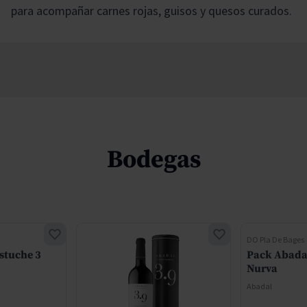
para acompañar carnes rojas, guisos y quesos curados.
Bodegas
DO Pla De Bages
stuche 3
Pack Abadal
Nurva
Abadal