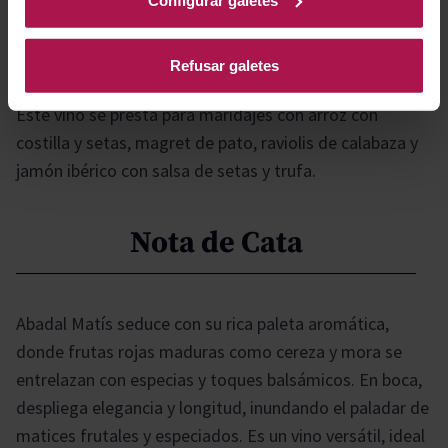
Gastronomía
Refusar galetes
Este vino se presta para maridajes con arroz con
costilla y setas, magret de pato, raviolis de calabaza y
jamón ibérico con salsa de setas y trufa.
Nota de Cata
Abadal Matís seduce con su rica paleta aromática,
donde frutas rojas maduras como cereza y mora se
entrelazan con especias y toques balsámicos. En boca,
despliega elegancia y longitud, inundando el paladar de
matices frutales y especiados. Es un vino versátil, ideal