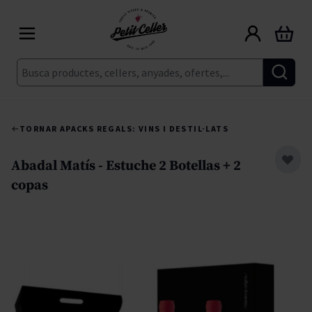
Skip to Content
Cart
Cerca
TORNAR A
PACKS REGALS: VINS I DESTIL·LATS
Abadal Matís - Estuche 2 Botellas + 2
copas