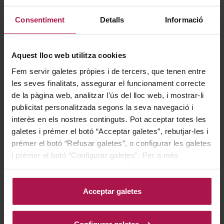
Consentiment
Detalls
Informació
Pack exclusivo que incluye dos botellas de Abadal Matís
y dos copas de regalo en una elegante caja de cartón,
Aquest lloc web utilitza cookies
concebido para resaltar la personalidad de este tinto
Fem servir galetes pròpies i de tercers, que tenen entre
de carácter distintivo. Abadal Matís nace de la
les seves finalitats, assegurar el funcionament correcte
combinación de la variedad autóctona Mandó,
de la pàgina web, analitzar l'ús del lloc web, i mostrar-li
recuperada por la bodega, con Cabernet Sauvignon y
publicitat personalitzada segons la seva navegació i
interès en els nostres continguts. Pot acceptar totes les
Merlot, dando lugar a un vino que fusiona tradición y
galetes i prémer el botó “Acceptar galetes”, rebutjar-les i
modernidad. El entorno boscoso que rodea los viñedos
prémer el botó “Refusar galetes”, o configurar les galetes
se refleja en sus aromas balsámicos y notas de
i prémer el botó “Configurar galetes”. Per a més
sotobosque, mientras que su perfil elegante y
informació, accedeixi a la nostra
Política de Galetes
.
persistente transmite fielmente el terruño de la región.
Una propuesta con identidad propia, ideal para regalar
Acceptar galetes
o compartir en ocasiones especiales.
Configurar galetes