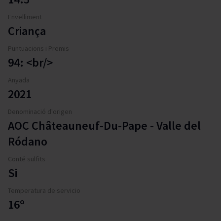
Envelliment
Criança
Puntuacions i Premis
94: <br/>
Anyada
2021
Denominació d'origen
AOC Châteauneuf-Du-Pape - Valle del
Ródano
Conté sulfits
Si
Temperatura de servicio
16º