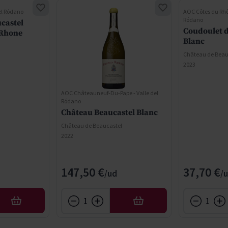
el Ródano
AOC Côtes du Rhôn
Ródano
castel
Coudoulet d
 Rhone
Blanc
Château de Beau
2023
AOC Châteauneuf-Du-Pape - Valle del
Ródano
Château Beaucastel Blanc
Château de Beaucastel
2022
ce
147,50 €
37,70 €
AFEGIR
AFEGIR