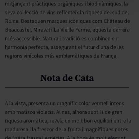
mitjançant pràctiques orgàniques i biodinàmiques, la
seva col·lecció de vins reflecteix la riquesa del sud del
Roine. Destaquen marques icòniques com Château de
Beaucastel, Miraval i La Vieille Ferme, aquesta darrera
més accessible. Natura i tradició es combinen en
harmonia perfecta, assegurant el futur d'una de les
regions vinícoles més emblemàtiques de França.
Nota de Cata
A la vista, presenta un magnífic color vermell intens
amb matisos violacis. Al nas, alhora subtil i de gran
riquesa aromàtica, revela un molt bon equilibri entre la
maduresa i la frescor de la fruita i magnífiques notes
de fruita fresca i espècies. A la boca és molt elegant,