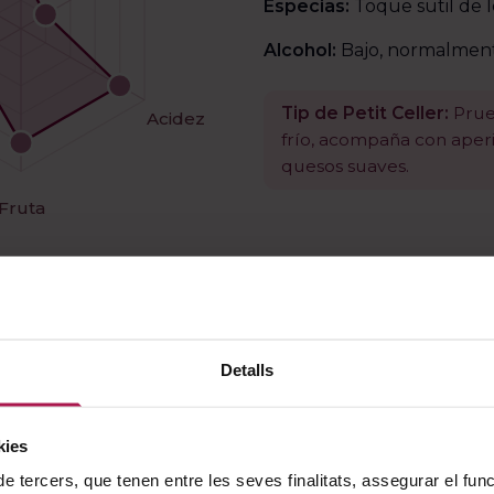
Especias:
Toque sutil de 
Alcohol:
Bajo, normalmente
Tip de Petit Celler:
Prue
Acidez
frío, acompaña con aperit
quesos suaves.
Fruta
Detalls
kies
de tercers, que tenen entre les seves finalitats, assegurar el fu