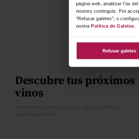
pàgina web, analitzar l'ús del
nostres continguts. Pot accep
“Refusar galetes”, o configur
nostra
Política de Galetes
.
Refusar galetes
Descubre tus próximos
vinos
Recomendaciones pensadas según tu perfil y
para sorprenderte.