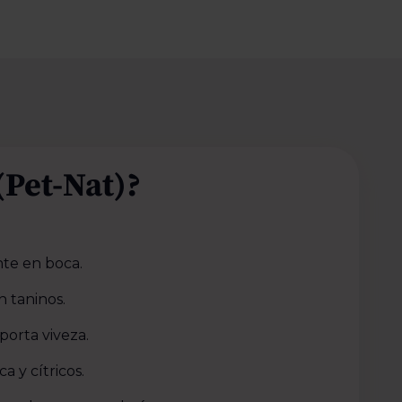
Pet-Nat)?
nte en boca.
n taninos.
porta viveza.
a y cítricos.