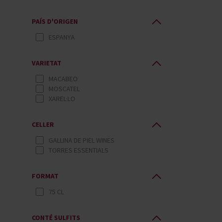
PAÍS D'ORIGEN
ESPANYA
VARIETAT
MACABEO
MOSCATEL
XAREL·LO
CELLER
GALLINA DE PIEL WINES
TORRES ESSENTIALS
FORMAT
75 CL
CONTÉ SULFITS