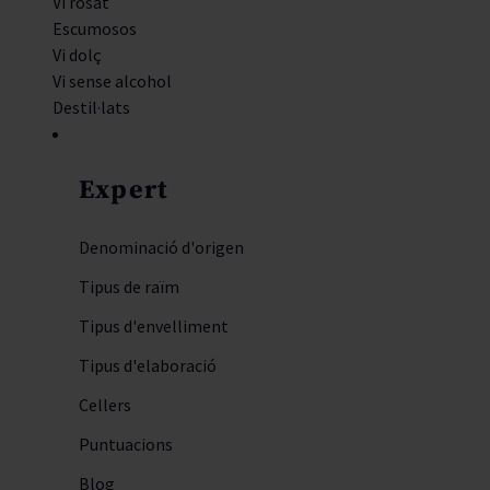
Vi rosat
Escumosos
Vi dolç
Vi sense alcohol
Destil·lats
Expert
Denominació d'origen
Tipus de raïm
Tipus d'envelliment
Tipus d'elaboració
Cellers
Puntuacions
Blog