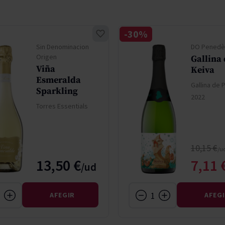
don
French Bloom
Pago del Cielo
-30%
entials
Valduero
Sin Denominacion
DO Penedè
Origen
Gallina 
Viña
Keiva
Esmeralda
Gallina de 
Sparkling
2022
Torres Essentials
Regular 
10,15 €
Speci
13,50 €
7,11 
AFEGIR
AFEG