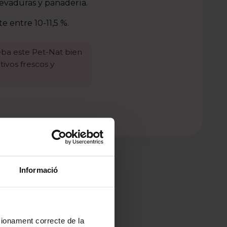
levaduras y panadería.
 entre 10-11,5 %.
ba este Pet-Nat bien
ivos frescos y
Informació
ncionament correcte de la