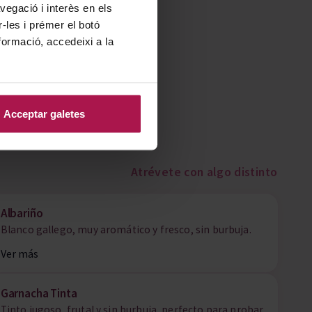
vegació i interès en els
r-les i prémer el botó
formació, accedeixi a la
Acceptar galetes
Atrévete con algo distinto
Albariño
Blanco gallego, muy aromático y fresco, sin burbuja.
Ver más
Garnacha Tinta
Tinto jugoso, frutal y sin burbuja, perfecto para probar