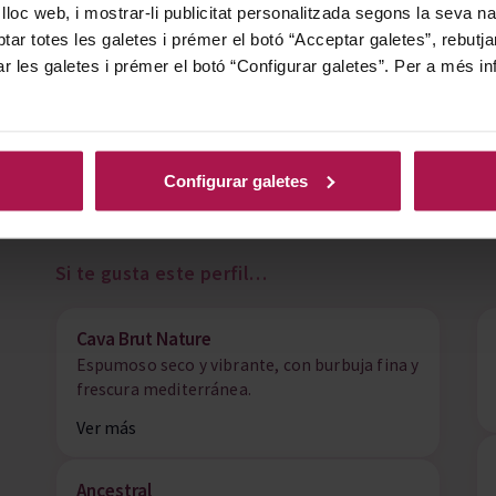
 lloc web, i mostrar-li publicitat personalitzada segons la seva na
tar totes les galetes i prémer el botó “Acceptar galetes”, rebutja
ar les galetes i prémer el botó “Configurar galetes”. Per a més in
Configurar galetes
Si te gusta este perfil…
Cava Brut Nature
Espumoso seco y vibrante, con burbuja fina y
frescura mediterránea.
Ver más
Ancestral