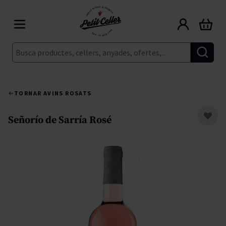
Skip to Content
Cart
Cerca
TORNAR A
VINS ROSATS
Señorío de Sarría Rosé