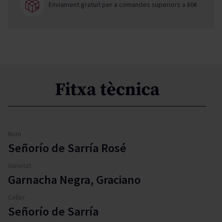
Enviament gratuït per a comandes superiors a 80€
Fitxa tècnica
Nom
Señorío de Sarría Rosé
Varietat
Garnacha Negra, Graciano
Celler
Señorío de Sarría