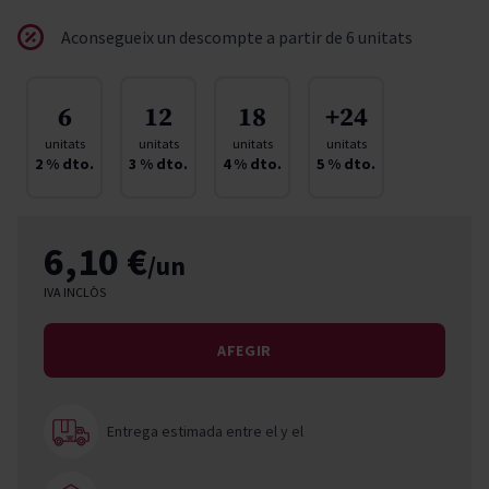
Aconsegueix un descompte a partir de 6 unitats
6
12
18
+24
unitats
unitats
unitats
unitats
2
% dto.
3
% dto.
4
% dto.
5
% dto.
6,10 €
/un
IVA INCLÒS
AFEGIR
Entrega estimada entre el
y el