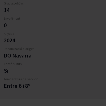
Grau alcohòlic
14
Envelliment
0
Anyada
2024
Denominació d'origen
DO Navarra
Conté sulfits
Si
Temperatura de servicio
Entre 6 i 8º