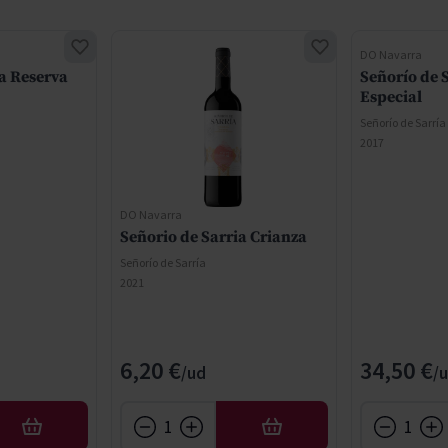
DO Navarra
ía Reserva
Señorío de 
Especial
Señorío de Sarría
2017
DO Navarra
Señorio de Sarria Crianza
Señorío de Sarría
2021
6,20 €
34,50 €
AFEGIR
AFEGIR