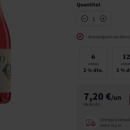
Quantitat
don
French Bloom
Pago del Cielo
entials
Valduero
Aconsegueix un desco
6
12
unitats
unita
2
% dto.
3
% d
7,20 €
/un
IVA INCLÒS
Entrega estimad
entre el
y el