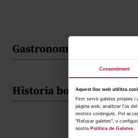
Gastronomía
Consentiment
Historia bodega
Aquest lloc web utilitza coo
Fem servir galetes pròpies i 
pàgina web, analitzar l'ús del
nostres continguts. Pot accep
“Refusar galetes”, o configur
nostra
Política de Galetes
.