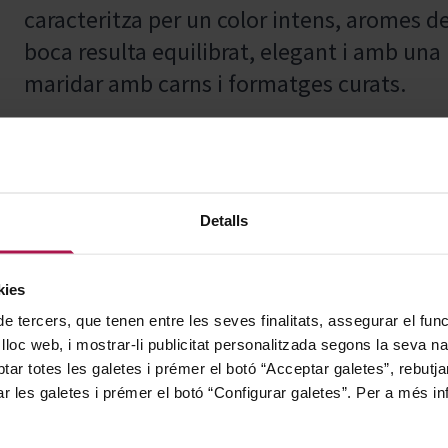
caracteritza per un color intens, aromes de
boca resulta equilibrat, elegant i amb una
maridar amb carns i formatges curats.
Perfecte per acompanyar arrossos, pastes, 
els sabors de cada plat i oferint una expe
Detalls
kies
El Senyoriu de Sarría, situat a Puente L
de tercers, que tenen entre les seves finalitats, assegurar el fu
 lloc web, i mostrar-li publicitat personalitzada segons la seva na
del Camí de Sant Jaume—, abasta 1.300 hec
tar totes les galetes i prémer el botó “Acceptar galetes”, rebutja
Navarra. Aquest lloc històric, amb segles de
ar les galetes i prémer el botó “Configurar galetes”. Per a més in
destaca per la qualitat de les seves parcel·