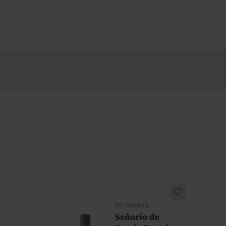
DO Navarra
 de
Señorío de