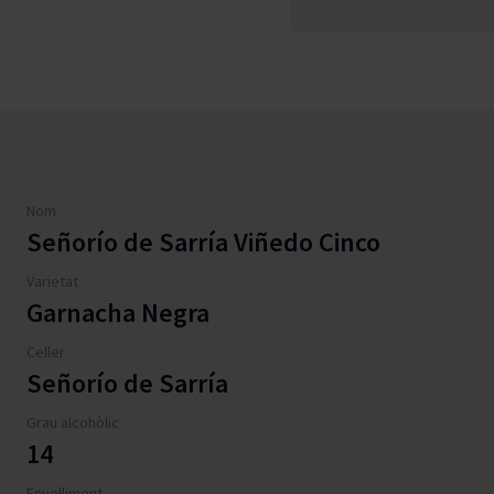
Nom
Señorío de Sarría Viñedo Cinco
Varietat
Garnacha Negra
Celler
Señorío de Sarría
Grau alcohòlic
14
Envelliment