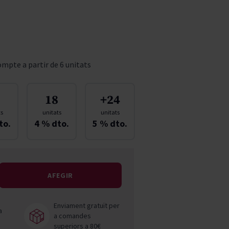
Pascal Jolivet
Vega Sicilia
mpte a partir de 6 unitats
18
+24
ts
unitats
unitats
to.
4
% dto.
5
% dto.
AFEGIR
Enviament gratuït per
a
a comandes
superiors a 80€