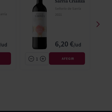
Sarria Crianza
Señorío de Sarría
arría
2021
6,20 €
R
AFEGIR