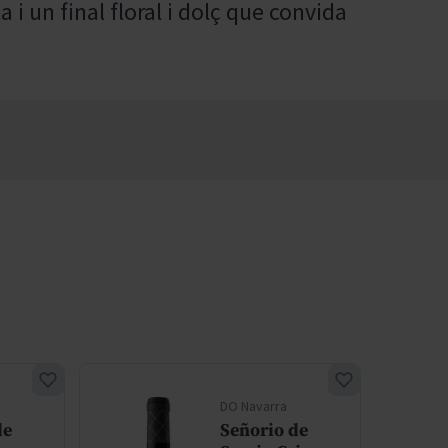
 i un final floral i dolç que convida
DO Navarra
de
Señorio de