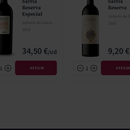
Sarría
Sarría
Reserva
Reserva
Especial
Señorío de S
Señorío de Sarría
2018
2019
34,50 €
9,20 €
AFEGIR
AFEGI