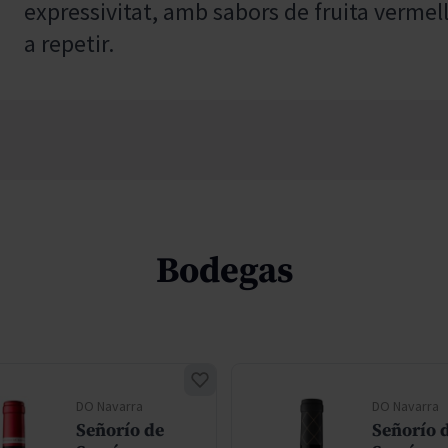
expressivitat, amb sabors de fruita vermella
a repetir.
Bodegas
DO Navarra
DO Navarra
Señorío de
Señorío 