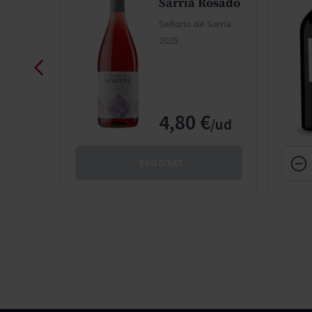
Sarría Rosado
Señorío de Sarría
l
2025
Sarría
 €
4,80 €
IR
ESGOTAT