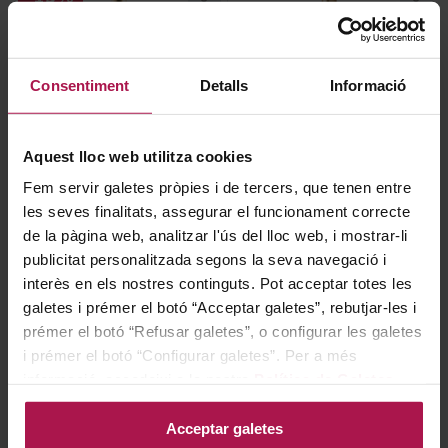
Consentiment
Detalls
Informació
Aquest lloc web utilitza cookies
DO Terra Alta
DO Terra Alta
Sisquera Selecció Blanc
Mas Tarroné Blanc
Fem servir galetes pròpies i de tercers, que tenen entre
les seves finalitats, assegurar el funcionament correcte
Cellers Tarroné
Cellers Tarroné
2022
2025
de la pàgina web, analitzar l'ús del lloc web, i mostrar-li
publicitat personalitzada segons la seva navegació i
interès en els nostres continguts. Pot acceptar totes les
galetes i prémer el botó “Acceptar galetes”, rebutjar-les i
Regular Price
13,80 €
Special Price
11,73 €
5,70 €
prémer el botó “Refusar galetes”, o configurar les galetes
i prémer el botó “Configurar galetes”. Per a més
informació, accedeixi a la nostra
Política de Galetes
.
AFEGIR
AFEGIR
Acceptar galetes