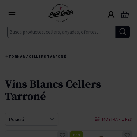
Skip to Content
Cart
Cerca
TORNAR A
CELLERS TARRONÉ
Vins Blancs Cellers
Tarroné
MOSTRA FILTRES
Sort By
ECO