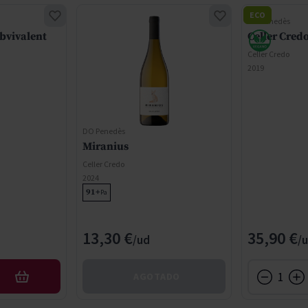
ECO
DO Penedès
bvivalent
Celler Cred
Celler Credo
2019
DO Penedès
Miranius
Celler Credo
2024
91+
Pa
cial
13,30 €
35,90 €
AGOTADO
AÑADIR