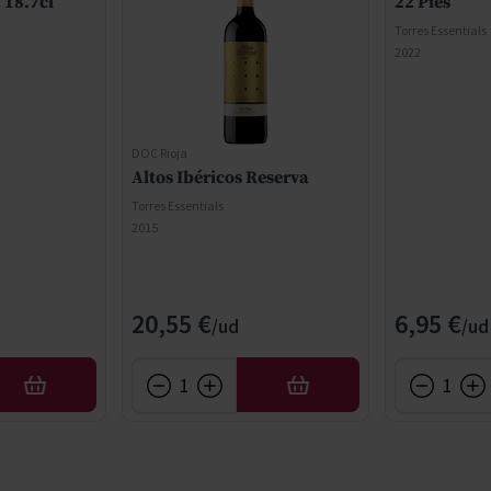
 18.7cl
22 Pies
Torres Essentials
2022
DOC Rioja
Altos Ibéricos Reserva
Torres Essentials
2015
20,55 €
6,95 €
AÑADIR
AÑADIR