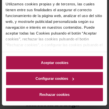
con gran carácter. El resultado es un vino armonioso,
Utilizamos cookies propias y de terceros, las cuales
ideal para acompañar la cocina catalana de alto nivel y
tienen entre sus finalidades el asegurar el correcto
con un destacado potencial de guarda, capaz de ganar
funcionamiento de la página web, analizar el uso del sitio
complejidad con el paso del tiempo en botella.
web, y mostrarle publicidad personalizada según su
navegación e interés en nuestros contenidos. Puede
aceptar todas las Cookies pulsando el botón “Aceptar
Gastronomía
cookies”, rechazar las cookies pulsando el botón
“Rechazar cookies”, o configurar las cookies pulsando el
botón “Configurar cookies”. Para más información
acceda a nuestra Política de Cookies.Para más
Almejas y coquinas a la marinera, así como ostras en
información acceda a nuestra
Política de Cookies
.
Aceptar cookies
escabeche, encuentran en Nelin un acompañante ideal,
ya que su estructura y frescor respetan la delicadeza
Configurar cookies
del marisco y realzan los matices salinos y ligeramente
ácidos del plato.
Rechazar cookies
Historia bodega