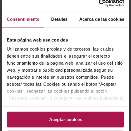
Consentimiento
Detalles
Acerca de las cookies
Esta página web usa cookies
Vin De France
Vin De France
Ami Gaminot
Ami Gaminot
Utilizamos cookies propias y de terceros, las cuales
Maison Ami
Maison Ami
tienen entre sus finalidades el asegurar el correcto
2022
2021
funcionamiento de la página web, analizar el uso del sitio
web, y mostrarle publicidad personalizada según su
navegación e interés en nuestros contenidos. Puede
Precio normal
aceptar todas las Cookies pulsando el botón “Aceptar
42,30 €
Precio especial
44,40 €
29,61 €
cookies”, rechazar las cookies pulsando el botón
“Rechazar cookies”, o configurar las cookies pulsando el
botón “Configurar cookies”. Para más información
AÑADIR
AÑADIR
acceda a nuestra Política de Cookies.Para más
información acceda a nuestra
Política de Cookies
.
Aceptar cookies