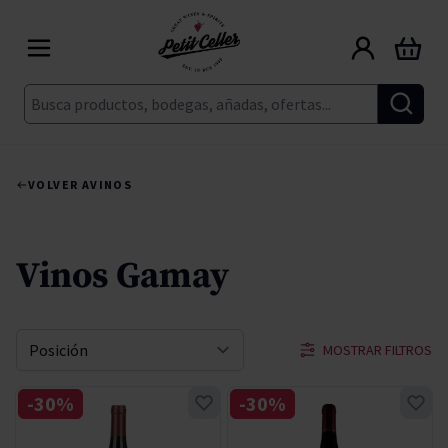
Ir al contenido
Carrito
Buscar
VOLVER A
VINOS
Vinos Gamay
MOSTRAR FILTROS
Ordenar por
-30%
-30%