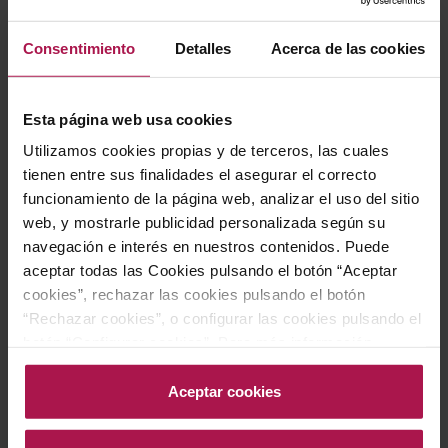
Consentimiento
Detalles
Acerca de las cookies
Esta página web usa cookies
DO Terra Alta
Lafou Batea
Utilizamos cookies propias y de terceros, las cuales
Lafou Celler
tienen entre sus finalidades el asegurar el correcto
2021
funcionamiento de la página web, analizar el uso del sitio
web, y mostrarle publicidad personalizada según su
navegación e interés en nuestros contenidos. Puede
aceptar todas las Cookies pulsando el botón “Aceptar
43,50 €
cookies”, rechazar las cookies pulsando el botón
“Rechazar cookies”, o configurar las cookies pulsando el
AÑADIR
botón “Configurar cookies”. Para más información
acceda a nuestra Política de Cookies.Para más
información acceda a nuestra
Política de Cookies
.
Aceptar cookies