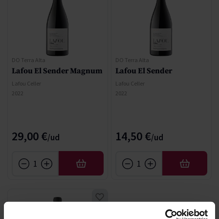
DO Terra Alta
DO Terra Alta
Lafou El Sender Magnum
Lafou El Sender
Lafou Celler
Lafou Celler
2022
2022
29,00 €
14,50 €
AÑADIR
AÑADIR