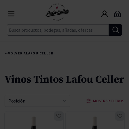
Ir al contenido
Carrito
Buscar
VOLVER A
LAFOU CELLER
Vinos Tintos Lafou Celler
MOSTRAR FILTROS
Ordenar por