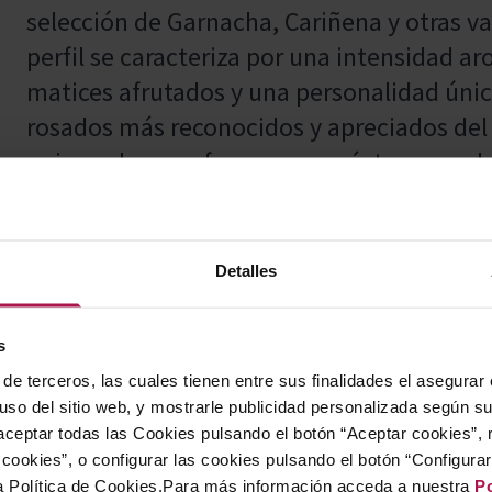
selección de Garnacha, Cariñena y otras 
perfil se caracteriza por una intensidad 
matices afrutados y una personalidad únic
rosados más reconocidos y apreciados del
quienes buscan frescura y carácter en cad
Ideal para acompañar todo tipo de aperiti
Detalles
verdura y pasta con salsas ligeras. Servir f
s
de terceros, las cuales tienen entre sus finalidades el asegurar
 uso del sitio web, y mostrarle publicidad personalizada según s
Nacido en 1969 e inspirado por las rosas 
ceptar todas las Cookies pulsando el botón “Aceptar cookies”, 
Casta es fruto de la ambición por elaborar
cookies”, o configurar las cookies pulsando el botón “Configura
a Política de Cookies.Para más información acceda a nuestra
Po