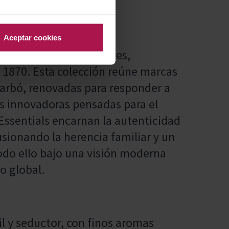
Aceptar cookies
vinícola de Familia Torres,
 1870. Esta colección reúne marcas
Carbó, renovadas para responder a
as innovadoras pensadas para el
 Essentials encarnan la autenticidad
usionando la herencia familiar y un
odo ello bajo una visión moderna
o global.
il y seductor, con finos aromas