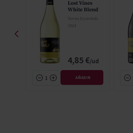
Lost Vines
0.0
White Blend
Torres Essentials
ntials
2024
ormal
o especial
€
4,85 €
IR
AÑADIR