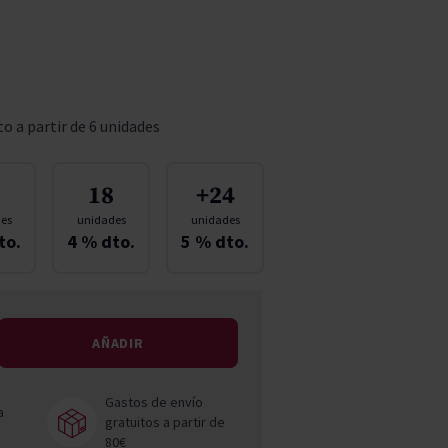
Pascal Jolivet
Vega Sicilia
o a partir de 6 unidades
18
+24
es
unidades
unidades
to.
4
% dto.
5
% dto.
AÑADIR
Gastos de envío
a
gratuitos a partir de
80€