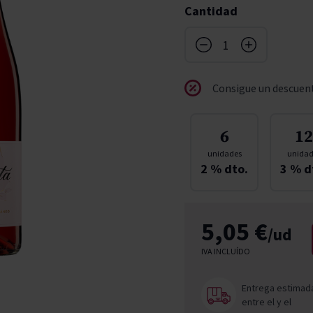
Cantidad
don
ndy
French Bloom
Pago del Cielo
entials
Valduero
Consigue un descuent
6
12
unidades
unidad
2
% dto.
3
% d
5,05 €
/ud
IVA INCLUÍDO
Entrega estimad
entre el
y el