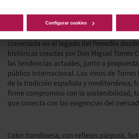
único.
Configurar cookies
Torres Essentials representa la excelencia 
cimentada en el legado del Penedès desde
históricas creadas por Don Miguel Torres 
las tendencias actuales, junto a propuest
público internacional. Los vinos de Torres
de la tradición española y mediterránea, f
firme compromiso con la sostenibilidad, t
que conecta con las exigencias del mercad
Color frambuesa, con reflejos púrpura. Sut