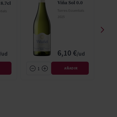
Viña Sol 0.0
8.7cl
Torres Essentials
tials
2025
6,10 €
R
AÑADIR