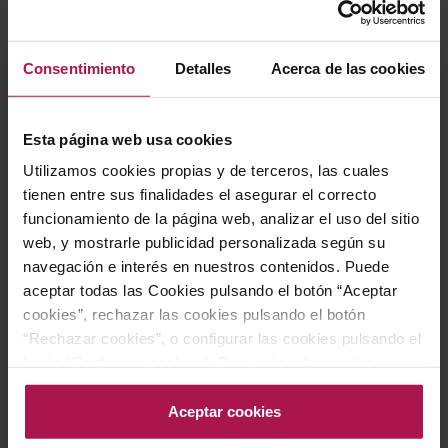
Consentimiento
Detalles
Acerca de las cookies
Esta página web usa cookies
DO Terra Alta
Utilizamos cookies propias y de terceros, las cuales
Merian Rosat
tienen entre sus finalidades el asegurar el correcto
Cellers Tarroné
funcionamiento de la página web, analizar el uso del sitio
2025
web, y mostrarle publicidad personalizada según su
navegación e interés en nuestros contenidos. Puede
aceptar todas las Cookies pulsando el botón “Aceptar
8,50 €
cookies”, rechazar las cookies pulsando el botón
“Rechazar cookies”, o configurar las cookies pulsando el
botón “Configurar cookies”. Para más información
AÑADIR
acceda a nuestra Política de Cookies.Para más
información acceda a nuestra
Política de Cookies
.
Aceptar cookies