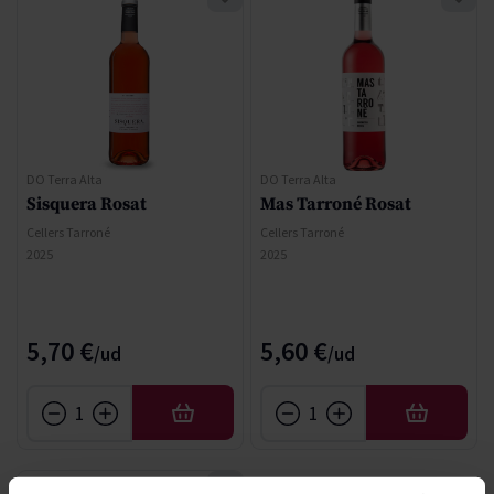
DO Terra Alta
DO Terra Alta
Sisquera Rosat
Mas Tarroné Rosat
Cellers Tarroné
Cellers Tarroné
2025
2025
5,70 €
5,60 €
AÑADIR
AÑADIR