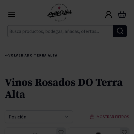
Ir al contenido
Carrito
Buscar
VOLVER A
DO TERRA ALTA
Vinos Rosados DO Terra
Alta
MOSTRAR FILTROS
Ordenar por