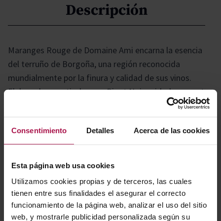
Descripción
Maranges Rouge de Domaine Ami encarna la esencia
del terruño de Borgoña, una región reconocida
mundialmente por la finura y calidad de sus vinos.
Elaborado a partir de uvas Pinot Noir cuidadosamente
seleccionadas, ofrece una expresión auténtica y
refinada de la zona, donde la meticulosa viticultura y la
Consentimiento
Detalles
Acerca de las cookies
vinificación precisa se combinan para dar lugar a un
tinto con carácter, equilibrio y gran elegancia.
Esta página web usa cookies
Gastronomía
Utilizamos cookies propias y de terceros, las cuales
tienen entre sus finalidades el asegurar el correcto
funcionamiento de la página web, analizar el uso del sitio
web, y mostrarle publicidad personalizada según su