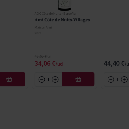
AOC Côte de Nuits - Borgoña
Ami Côte de Nuits-Villages
Maison Ami
2021
Precio normal
48,65 €
cial
Precio especial
34,06 €
44,40 €
AÑADIR
AÑADIR