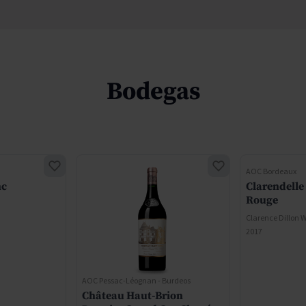
Bodegas
AOC Bordeaux
nc
Clarendelle
Rouge
Clarence Dillon 
2017
AOC Pessac-Léognan - Burdeos
Château Haut-Brion