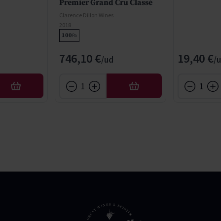
Premier Grand Cru Classé
Clarence Dillon Wines
2018
100
Pa
746,10 €
19,40 €
AÑADIR
AÑADIR