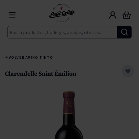
Ir al contenido
Carrito
Buscar
VOLVER A
VINO TINTO
Clarendelle Saint Émilion