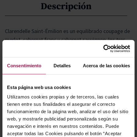
Descripción
Clarendelle Saint-Émilion es un equilibrado coupage de
merlot, cabernet franc y cabernet sauvignon, los tres
grandes clásicos de Burdeos. En copa revela el carácter
enigmático y seductor de Saint-Émilion, con un estilo
propio y reconocible, pensado para disfrutar sin
Consentimiento
Detalles
Acerca de las cookies
complicaciones. Se trata de un tinto ideal para
compartir, que combina placer inmediato, personalidad
Esta página web usa cookies
y la elegancia típica de la región.
Utilizamos cookies propias y de terceros, las cuales
tienen entre sus finalidades el asegurar el correcto
Gastronomía
funcionamiento de la página web, analizar el uso del sitio
web, y mostrarle publicidad personalizada según su
navegación e interés en nuestros contenidos. Puede
aceptar todas las Cookies pulsando el botón “Aceptar