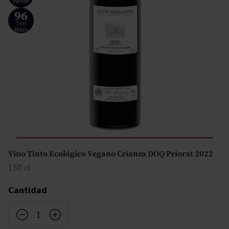
Parker
96
Tim
Atkin
Vino Tinto Ecológico Vegano Crianza DOQ Priorat 2022
150 cl
Cantidad