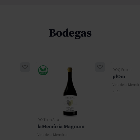
Bodegas
DOQ Priorat
plOm
Vins de la Memòr
2021
DO Terra Alta
laMemòria Magnum
Vins de la Memòria