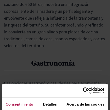
castaño de 650 litros, muestra una integración
sobresaliente de la madera y un perfil elegante y
envolvente que refleja la influencia de la tramontana y
la riqueza del terruño. Su carácter profundo y refinado
lo convierte en un gran aliado para platos de cocina
tradicional, carnes de caza, asados especiados y cortes
selectos del territorio.
Gastronomía
Las opciones gastronómicas ideales para acompañar
este producto incluyen carnes blancas como pollo
asado con hierbas mediterráneas, pavo al horno o
conejo guisado, así como pescados grasos como
Consentimiento
Detalles
Acerca de las cookies