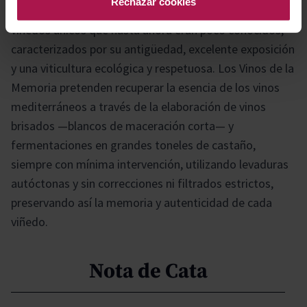
Rechazar cookies
es dignificar la labor de los viticultores y destacar
viñedos únicos que hasta ahora eran poco conocidos,
caracterizados por su antigüedad, excelente exposición
y una viticultura ecológica y respetuosa. Los Vinos de la
Memoria pretenden recuperar la esencia de los vinos
mediterráneos a través de la elaboración de vinos
brisados —blancos de maceración corta— y
fermentaciones en grandes toneles de castaño,
siempre con mínima intervención, utilizando levaduras
autóctonas y sin correcciones ni filtrados estrictos,
preservando así la memoria y autenticidad de cada
viñedo.
Nota de Cata