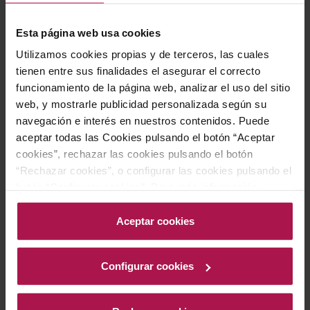
salmón a la plancha, atún rojo y bacalao confitado.
También resulta excelente junto a platos vegetarianos,
Esta página web usa cookies
como risotto de setas, lasaña de verduras o berenjenas
Utilizamos cookies propias y de terceros, las cuales
rellenas. Para completar la experiencia, se recomienda
tienen entre sus finalidades el asegurar el correcto
maridar con quesos semicurados (manchego, gouda,
funcionamiento de la página web, analizar el uso del sitio
comté), ensaladas templadas con frutos secos y queso
web, y mostrarle publicidad personalizada según su
de cabra, además de embutidos artesanales como
navegación e interés en nuestros contenidos. Puede
jamón ibérico, lomo curado o fuet.
aceptar todas las Cookies pulsando el botón “Aceptar
cookies”, rechazar las cookies pulsando el botón
“Rechazar cookies”, o configurar las cookies pulsando el
Historia bodega
botón “Configurar cookies”. Para más información
acceda a nuestra Política de Cookies.Para más
información acceda a nuestra
Política de Cookies
.
Aceptar cookies
Este proyecto nace de la colaboración con viticultores
de diferentes regiones, en la que Xavi ha alcanzado
Configurar cookies
acuerdos para gestionar parcelas excepcionales
ubicadas en enclaves históricos. El propósito principal