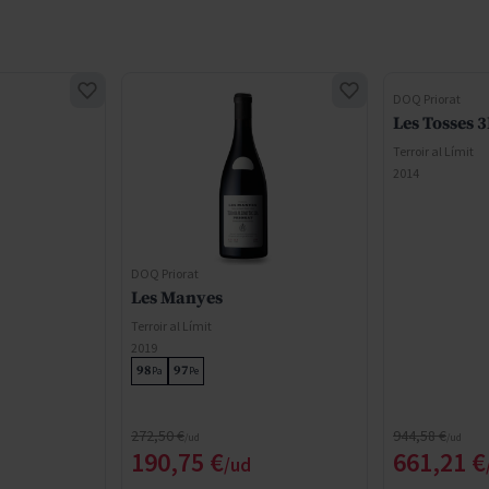
DOQ Priorat
Les Tosses 3
Terroir al Límit
2014
DOQ Priorat
Les Manyes
Terroir al Límit
2019
98
97
Pa
Pe
Precio normal
Precio normal
272,50 €
944,58 €
cial
Precio especial
Precio e
190,75 €
661,21 €