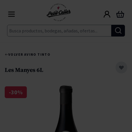
Ir al contenido
Carrito
Buscar
VOLVER A
VINO TINTO
Les Manyes 6L
-30%