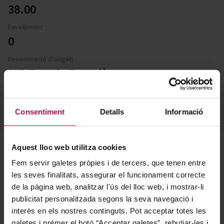
38.00
Envelliment
0
Denominació d'origen
IGP Brandy Penedès
Conté sulfits
No
Consentiment
Detalls
Informació
Aquest lloc web utilitza cookies
Descripció
Fem servir galetes pròpies i de tercers, que tenen entre
les seves finalitats, assegurar el funcionament correcte
de la pàgina web, analitzar l'ús del lloc web, i mostrar-li
Pack de degustación compuesto por 5 botellas de
publicitat personalitzada segons la seva navegació i
interès en els nostres continguts. Pot acceptar totes les
brandy Torres 10, elaborado a partir de vino blanco
galetes i prémer el botó “Acceptar galetes”, rebutjar-les i