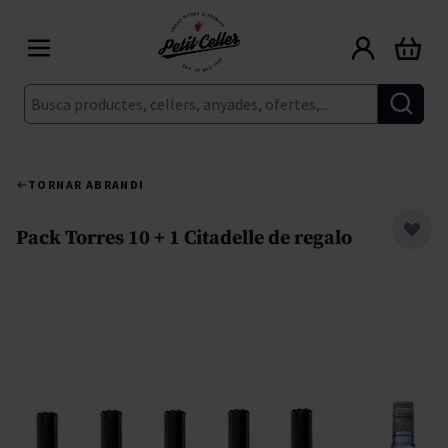
Skip to Content
Cart
Cerca
TORNAR A
BRANDI
Pack Torres 10 + 1 Citadelle de regalo