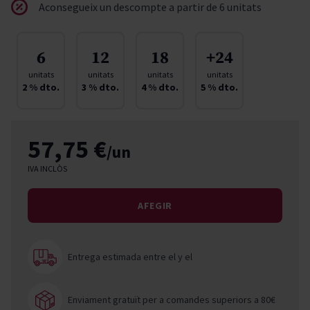
Aconsegueix un descompte a partir de 6 unitats
6
12
18
+24
unitats
unitats
unitats
unitats
2
% dto.
3
% dto.
4
% dto.
5
% dto.
57,75 €
/un
IVA INCLÒS
AFEGIR
Entrega estimada entre el
y el
Enviament gratuït per a comandes superiors a 80€