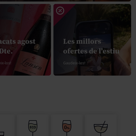
Pascal Jolivet
Vega Sicilia
acats agost
Les millors
Dte.
ofertes de l'estiu
x-los!
Gaudeix-les!