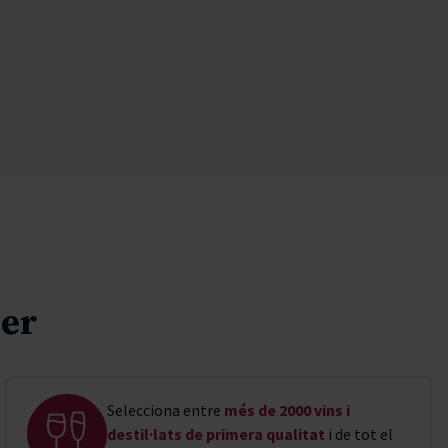
ler
Selecciona entre
més de 2000 vins i
destil·lats de primera qualitat
i de tot el