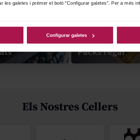
ar les galetes i prémer el botó “Configurar galetes”. Per a més in
Configurar galetes
ats
Packs regal
Els Nostres Cellers