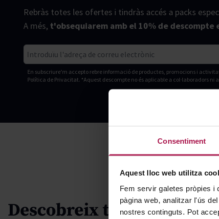
Rebràs totes les ofertes i tindràs accés a packs espec
A més,
t'obsequiarem amb el 10% de descompte e
Correu electrònic
En subscriure'm accepto rebre informació de productes, promocions i activita
Política de Privacitat. *Aquest descompte no és aplicable a col·laboradors ni 
Consentiment
Aquest lloc web utilitza coo
Fem servir galetes pròpies i 
pàgina web, analitzar l'ús del
Descobreix tot el
nostres continguts. Pot accep