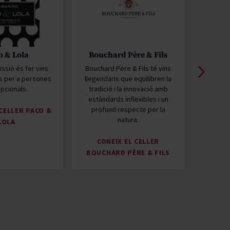
o & Lola
Bouchard Père & Fils
Migu
issió és fer vins
Bouchard Père & Fils té vins
Miguel 
s per a persones
llegendaris que equilibren la
Comerç
pcionals.
tradició i la innovació amb
Orgànica
estàndards inflexibles i un
els pil
profund respecte per la
seva
 CELLER PACO &
natura.
LOLA
CONEIX EL CELLER
CONEIX
BOUCHARD PÈRE & FILS
T