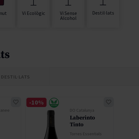
Destil·lats
mut
Vi Ecològic
Vi Sense
Alcohol
ts
DESTIL·LATS
-10%
-30%
ranee
DO Catalunya
Laberinto
Tinto
Torres Essentials