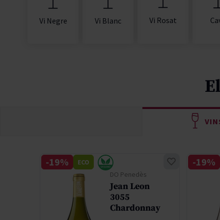
Vi Rosat
Ca
Vi Negre
Vi Blanc
E
VIN
-19%
-19%
ECO
ey
DO Penedès
Jean Leon
3055
on
Chardonnay