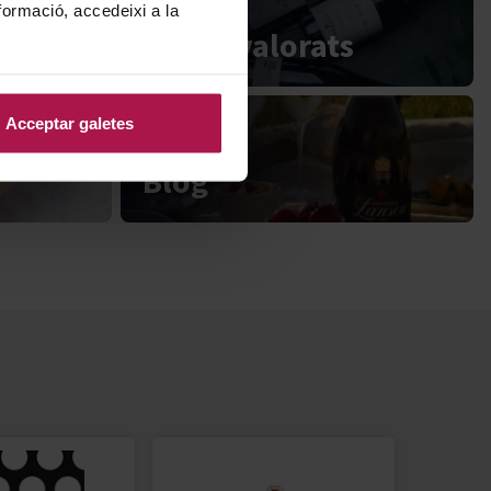
formació, accedeixi a la
Millor valorats
Acceptar galetes
Blog