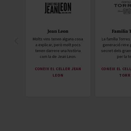
Jean Leon
Familia 
Molts vins tenen alguna cosa
La família Torre
a explicar, però molt pocs
generació rere 
tenen darrere una història
secret dels grans
com la de Jean Leon.
per la t
CONEIX EL CELLER JEAN
CONEIX EL CEL
LEON
TORR