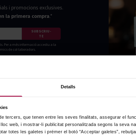
ials i promocions exclusives.
n la primera compra
.*
SUBSCRIU-
TE
ts. Per a més informació accediu a la
amics de col·laboradors.
Detalls
kies
de tercers, que tenen entre les seves finalitats, assegurar el fu
 lloc web, i mostrar-li publicitat personalitzada segons la seva na
tar totes les galetes i prémer el botó “Acceptar galetes”, rebutja