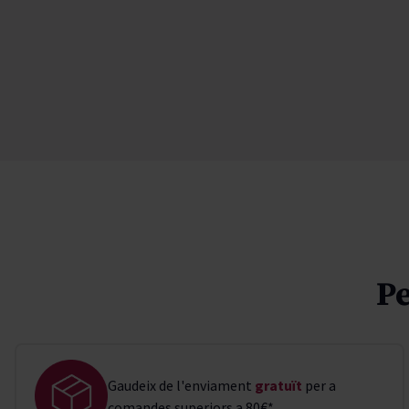
Pe
Gaudeix de l'enviament
gratuït
per a
comandes superiors a 80€*