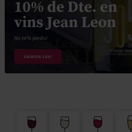
10% de Dte. en
Secano interior
Pisco
Vodka
Moët Chan
Citadelle
Paco y Lola
Padró & Co
vins Jean Leon
Torres Brandy
Torres Ess
No te'ls perdis!
GAUDEIX-LOS!