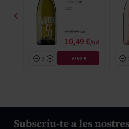
Jean Leon
2025
rice
Regular Price
12,95 €
l Price
Special Price
 €
10,49 €
R
AFEGIR
Subscriu-te a les nostres