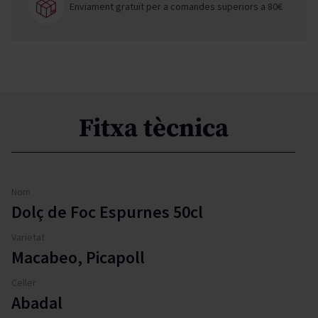
Enviament gratuït per a comandes superiors a 80€
Fitxa tècnica
Nom
Dolç de Foc Espurnes 50cl
Varietat
Macabeo, Picapoll
Celler
Abadal