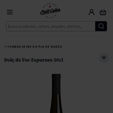
Skip to Content
Cart
Cerca
TORNAR A
VINS DO PLA DE BAGES
Dolç de Foc Espurnes 50cl