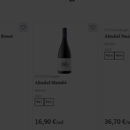
DO Pla De Bages
 Rosat
Abadal Nua
Abadal
2023
92
92
Pa
Pe
DO Pla De Bages
Abadal Mandó
Abadal
2023
94
91
Ti
Pe
16,90 €
36,70 €