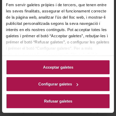
Fem servir galetes pròpies i de tercers, que tenen entre
amb aperitius com caviar, micuit de fetge d'ànec, foie
les seves finalitats, assegurar el funcionament correcte
amb poma al forn o formatges cremosos, i per a
de la pàgina web, analitzar l'ús del lloc web, i mostrar-li
postres amb formatges blaus, pastís tatin, torrons,
publicitat personalitzada segons la seva navegació i
coques de Sant Joan, xocolata negra, fruites blanques
interès en els nostres continguts. Pot acceptar totes les
o d'os, i fruits secs com nous o figues. També es pot
galetes i prémer el botó “Acceptar galetes”, rebutjar-les i
fer servir en receptes, com maduixes o meló macerats,
prémer el botó “Refusar galetes”, o configurar les galetes
i prémer el botó “Configurar galetes”. Per a més
o en reduccions per acompanyar salmó o carns
informació, accedeixi a la nostra
Política de Galetes
.
blanques.
Acceptar galetes
Historia bodega
Configurar galetes
El celler Abadal, emplaçat al municipi de Santa Maria
Refusar galetes
d'Horta d'Avinyó, a la comarca de Bages, va ser
establert per Valentí Roqueta el 1983. El seu propòsit