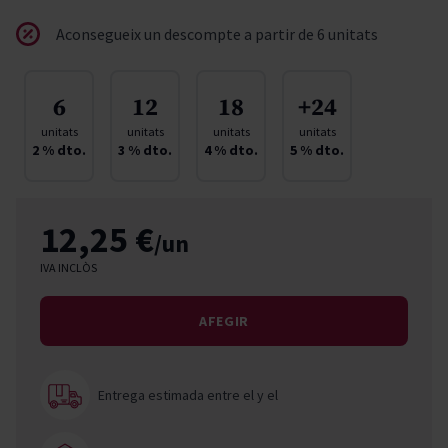
Aconsegueix un descompte a partir de 6 unitats
6
12
18
+24
unitats
unitats
unitats
unitats
2
% dto.
3
% dto.
4
% dto.
5
% dto.
12,25 €
/un
IVA INCLÒS
AFEGIR
Entrega estimada entre el
y el