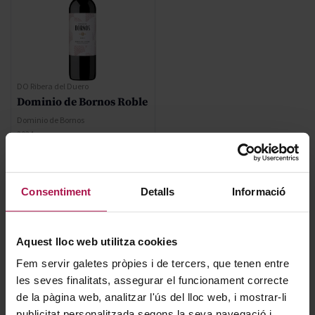
DO Ribera del Duero
Dominio de Bornos Roble
Dominio de Bornos
2024
7,50 €
Consentiment
Detalls
Informació
AFEGIR
Aquest lloc web utilitza cookies
Fem servir galetes pròpies i de tercers, que tenen entre
les seves finalitats, assegurar el funcionament correcte
de la pàgina web, analitzar l'ús del lloc web, i mostrar-li
publicitat personalitzada segons la seva navegació i