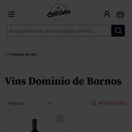
Skip to Content
Cart
Cerca
TORNAR A
VINS
Vins Dominio de Bornos
MOSTRA FILTRES
Sort By