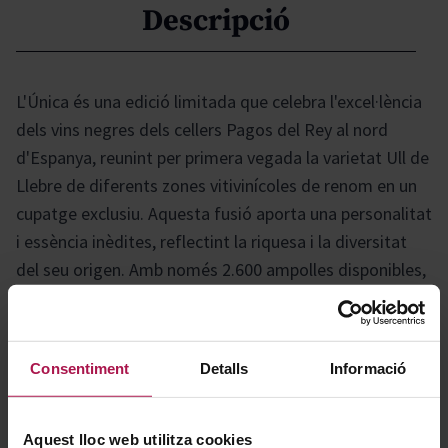
Descripció
L'Única és una edició limitada que celebra l'excel·lència
dels vins negres dels cellers Pagos del Rey al nord
d'Espanya, reunint per primera vegada la varietat Ull de
Llebre de diferents zones vitivinícoles de renom en un
cupatge exclusiu. Aquesta fusió aporta una personalitat
i essència inèdites, reflectint la riquesa i la diversitat
del seu origen. Amb només 2.600 ampolles disponibles,
cada exemplar és una obra d'art única: l'etiqueta,
pintada a mà amb pigments que evoquen la sang de la
terra, narra visualment la història i el caràcter singular
Consentiment
Detalls
Informació
d'aquest vi excepcional.
Aquest lloc web utilitza cookies