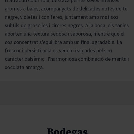
D'atractiu color robí, destaca per les seves intenses
aromes a baies, acompanyats de delicades notes de te
negre, violetes i coníferes, juntament amb matisos
subtils de groselles i cireres negres. A la boca, els tanins
aporten una textura sedosa i saborosa, mentre que el
cos concentrat s'equilibra amb un final agradable. La
frescor i persistència es veuen realçades pel seu
caràcter balsàmic i l'harmoniosa combinació de menta i
xocolata amarga.
Bodegas