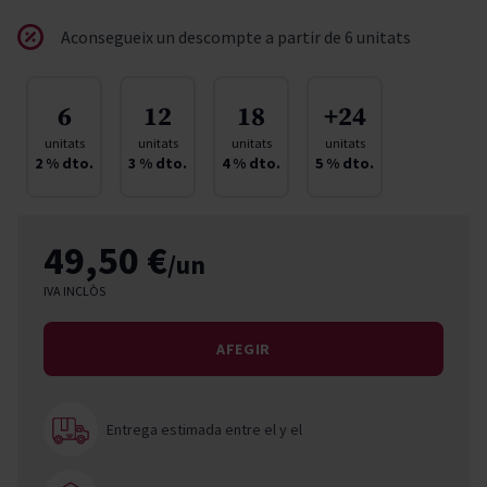
Aconsegueix un descompte a partir de 6 unitats
6
12
18
+24
unitats
unitats
unitats
unitats
2
% dto.
3
% dto.
4
% dto.
5
% dto.
49,50 €
/un
IVA INCLÒS
AFEGIR
Entrega estimada entre el
y el