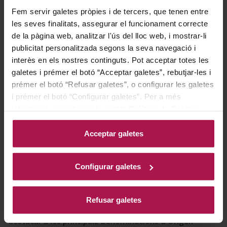
Gastronomía
Fem servir galetes pròpies i de tercers, que tenen entre
les seves finalitats, assegurar el funcionament correcte
de la pàgina web, analitzar l'ús del lloc web, i mostrar-li
Aquest vi és perfecte per celebrar ocasions especials, ja
publicitat personalitzada segons la seva navegació i
que el seu caràcter i complexitat el converteixen en
interès en els nostres continguts. Pot acceptar totes les
l'acompanyant ideal de les millors carns rostides i
galetes i prémer el botó “Acceptar galetes”, rebutjar-les i
prémer el botó “Refusar galetes”, o configurar les galetes
d'entrants de sabors intensos. La seva versatilitat i
i prémer el botó “Configurar galetes”. Per a més
elegància realcen cada experiència gastronòmica i
informació, accedeixi a la nostra
Política de Galetes
.
aporten un toc distintiu a qualsevol esdeveniment
memorable.
Acceptar galetes
Historia bodega
Configurar galetes
Refusar galetes
El projecte Pagos del Rey va néixer amb l'objectiu de
destacar a les principals Denominacions d'Origen