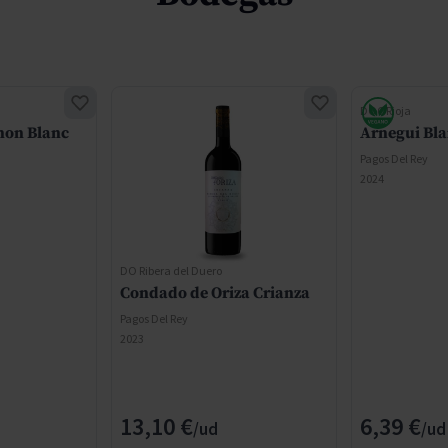
DOC Rioja
non Blanc
Arnegui Bl
Pagos Del Rey
2024
DO Ribera del Duero
Condado de Oriza Crianza
Pagos Del Rey
2023
13,10 €
6,39 €