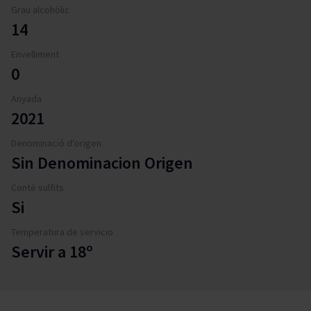
Grau alcohòlic
14
Envelliment
0
Anyada
2021
Denominació d'origen
Sin Denominacion Origen
Conté sulfits
Si
Temperatura de servicio
Servir a 18º