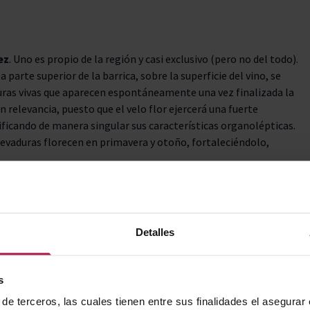
ez
. Uno es propio de la región y casi exclusivo (pero no del todo).
a parte superior de la barrica, sobre la superficie del vino, se
uras vivas que aparecen espontáneamente una vez finalizada la
 relevancia, puesto que el velo flor ejercerá una fuerte
dificando de manera singular sus características organolépticas.
 levaduras florecen en primavera y otoño, fortaleciéndolo,
ue es la que se produce de manera habitual cuando los vinos
Detalles
e oxígeno entre el interior y el exterior de la madera. Pero con
de soleras y criaderas, donde los vinos más viejos ayudan a
s
de terceros, las cuales tienen entre sus finalidades el asegurar