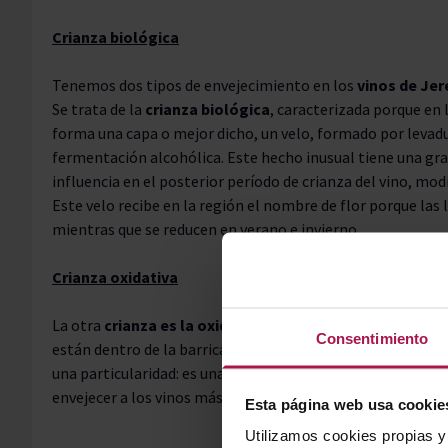
Crianza biológica
Tenemos dos tipos de envejecimiento en los
vinos de Jer
Se trata de la
crianza biológica
, caracterizada porque en l
forma una capa o mejor dicho, un velo, formado por levad
fermentación alcohólica. Este hecho inusual tiene una gran
influencia en el posterior período de crianza del vino, mo
Este velo recibe en la región el nombre de flor porque las
mientras que se reducen en verano e invierno.
Crianza oxidativa
La otra
crianza es la oxidativa
, que todos conocemos porq
Consentimiento
están dentro de la barrica y por la acción de intercambio d
una particularidad: es una crianza dinámica por el sistema 
envejecer a los vinos más jóvenes.
Esta página web usa cookie
Utilizamos cookies propias y 