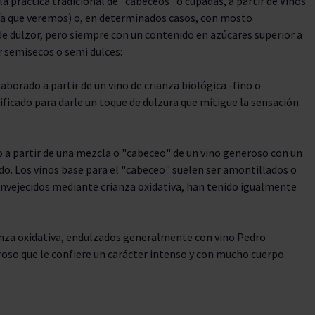
a práctica tradicional de "cabeceos" o cupadas, a partir de Vinos
ía que veremos) o, en determinados casos, con mosto
de dulzor, pero siempre con un contenido en azúcares superior a
r semisecos o semi dulces:
aborado a partir de un vino de crianza biológica -fino o
ficado para darle un toque de dulzura que mitigue la sensación
 a partir de una mezcla o "cabeceo" de un vino generoso con un
do. Los vinos base para el "cabeceo" suelen ser amontillados o
vejecidos mediante crianza oxidativa, han tenido igualmente
ianza oxidativa, endulzados generalmente con vino Pedro
roso que le confiere un carácter intenso y con mucho cuerpo.