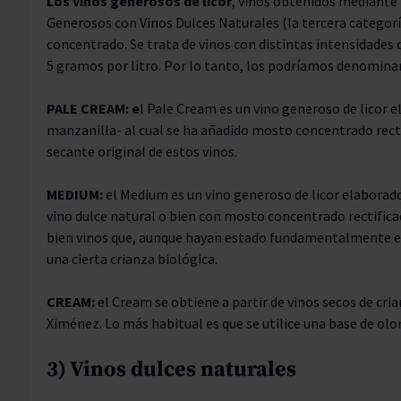
Los vinos generosos de licor
, vinos obtenidos mediante l
Generosos con Vinos Dulces Naturales (la tercera categor
concentrado. Se trata de vinos con distintas intensidades 
5 gramos por litro. Por lo tanto, los podríamos denomina
PALE CREAM: e
l Pale Cream es un vino generoso de licor el
manzanilla- al cual se ha añadido mosto concentrado recti
secante original de estos vinos.
MEDIUM:
el Medium es un vino generoso de licor elaborado
vino dulce natural o bien con mosto concentrado rectifica
bien vinos que, aunque hayan estado fundamentalmente en
una cierta crianza biológica.
CREAM:
el Cream se obtiene a partir de vinos secos de cr
Ximénez. Lo más habitual es que se utilice una base de olo
3) Vinos dulces naturales