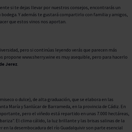
te si te dejas llevar por nuestros consejos, encontrarás un
u bodega. Y además te gustará compartirlo con familia y amigos,
acer que estos vinos nos aportan.
diversidad, pero si continúas leyendo verás que parecen más
 nos propone www.sherry.wine es muy asequible, pero para hacerlo
de Jerez
.
miseco o dulce), de alta graduación, que se elabora en las
anta María y Sanlúcar de Barrameda, en la provincia de Cádiz. En
mportante, pero el viñedo está repartido en unas 7.000 hectáreas,
za". El clima cálido, la luz brillante y las brisas salinas de la
r en la desembocadura del río Guadalquivir son parte esencial