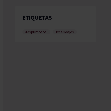
ETIQUETAS
#espumosos
#Maridajes