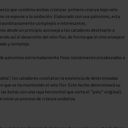
uesto que combina ambas crianzas: primero crianza bajo velo
vino se expone a la oxidación. Elaborado con uva palomino, esta
xtraordinariamente complejos e interesantes.
s desde un principio aconseja a los catadores destinarlo a
iendo así el desarrollo del velo flor, de forma que el vino envejece
rado y complejo.
s de palomino extremadamente finos inicialmente encabezados a
tabla", los catadores constatan la existencia de determinadas
 en que se ha mantenido el velo flor. Este hecho determinará su
as botas con una raya horizontal que corta el "palo" original).
e inicie un proceso de crianza oxidativa.