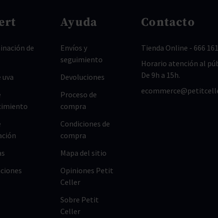
ert
Ayuda
Contacto
nación de
Envíos y
Tienda Online
-
666 161
seguimiento
Horario atención al púb
De 9h a 15h.
 uva
Devoluciones
ecommerce@petitcell
e
Proceso de
cimiento
compra
e
Condiciones de
ación
compra
as
Mapa del sitio
ciones
Opiniones Petit
Celler
Sobre Petit
Celler