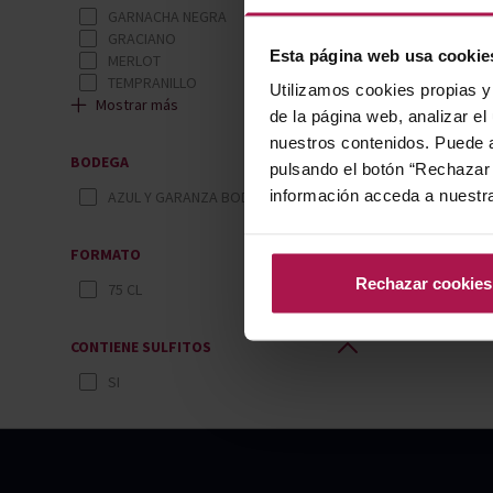
GARNACHA NEGRA
GRACIANO
Esta página web usa cookie
MERLOT
TEMPRANILLO
Utilizamos cookies propias y 
Mostrar más
de la página web, analizar el
nuestros contenidos. Puede a
BODEGA
pulsando el botón “Rechazar 
información acceda a nuestr
AZUL Y GARANZA BODEGAS
FORMATO
Rechazar cookies
75 CL
CONTIENE SULFITOS
SI