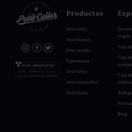
Productos
Exp
Vino tinto
Denomi
origen
Vino blanco
Tipo de
Vino rosado
Tipo d
Espumosos
enveje
Vino dulce
Tipo d
Vino sin alcohol
elabor
Destilados
Bodeg
Puntua
Blog