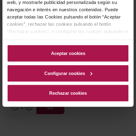
web, y mostrarle publicidad personalizada según su
navegación e interés en nuestros contenidos. Puede
aceptar todas las Cookies pulsando el botón “Aceptar
cookies”, rechazar las cookies pulsando el botón
“Rechazar cookies”, o configurar las cookies pulsando el
botón “Configurar cookies”. Para más información
Barossa Valley
acceda a nuestra Política de Cookies.Para más
Torbreck Descendant
información acceda a nuestra
Política de Cookies
.
Aceptar cookies
Magnum
Torbreck Vintners
2004
Configurar cookies
98
Pa
355,10 €
Rechazar cookies
AÑADIR