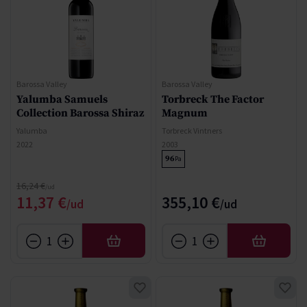
Barossa Valley
Barossa Valley
Yalumba Samuels
Torbreck The Factor
Collection Barossa Shiraz
Magnum
Yalumba
Torbreck Vintners
2022
2003
96
Pa
Precio normal
16,24 €
Precio especial
11,37 €
355,10 €
AÑADIR
AÑADIR