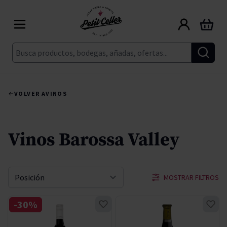
Ir al contenido
Carrito
Buscar
VOLVER A
VINOS
Vinos Barossa Valley
MOSTRAR FILTROS
Ordenar por
-30%