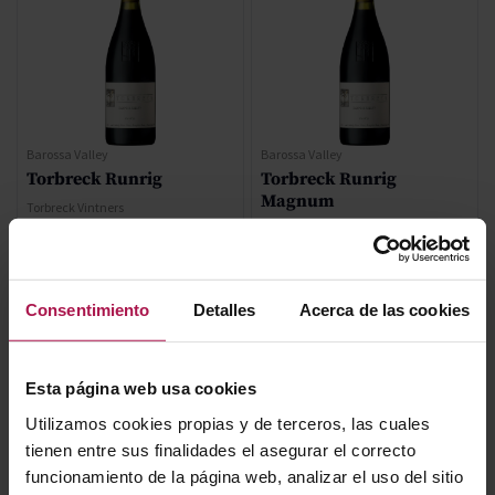
Barossa Valley
Barossa Valley
Torbreck Runrig
Torbreck Runrig
Magnum
Torbreck Vintners
2005
Torbreck Vintners
2002
98
Pa
99
Pa
Consentimiento
Detalles
Acerca de las cookies
277,00 €
639,20 €
Esta página web usa cookies
AÑADIR
AÑADIR
Utilizamos cookies propias y de terceros, las cuales
tienen entre sus finalidades el asegurar el correcto
funcionamiento de la página web, analizar el uso del sitio