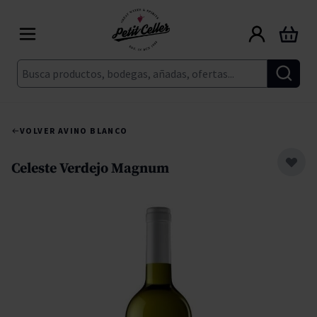
Ir al contenido
Carrito
Buscar
VOLVER A
VINO BLANCO
Celeste Verdejo Magnum