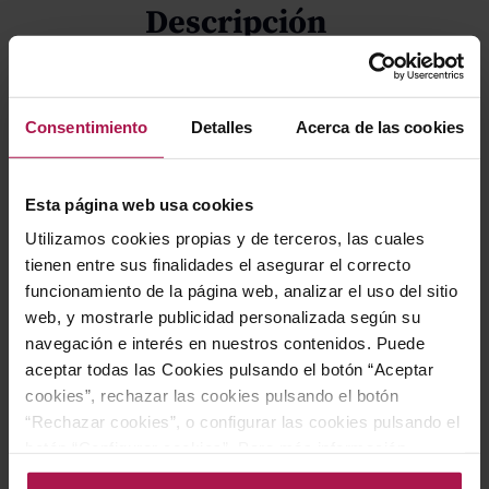
Descripción
Celeste Verdejo es un vino de corte moderno, fresco e
Consentimiento
Detalles
Acerca de las cookies
intensamente aromático. La uva, procedente de
viñedos propios cercanos al río Duero, se somete a una
elaboración suave y respetuosa para mostrar el
Esta página web usa cookies
carácter de la variedad en esta zona concreta de la DO
Utilizamos cookies propias y de terceros, las cuales
Rueda y dotar al vino de mayor complejidad.
tienen entre sus finalidades el asegurar el correcto
funcionamiento de la página web, analizar el uso del sitio
web, y mostrarle publicidad personalizada según su
Gastronomía
navegación e interés en nuestros contenidos. Puede
aceptar todas las Cookies pulsando el botón “Aceptar
cookies”, rechazar las cookies pulsando el botón
“Rechazar cookies”, o configurar las cookies pulsando el
Perfecto como aperitivo, es ideal para acompañar
botón “Configurar cookies”. Para más información
mariscos y pescado fresco o también frito. Combina
acceda a nuestra Política de Cookies.Para más