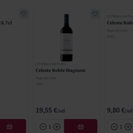
DO Ribera del Du
18.7cl
Celeste Rob
Pago del Cielo
2025
DO Ribera del Duero
Celeste Roble Magnum
Pago del Cielo
2025
19,55 €
9,80 €
AÑADIR
AÑADIR