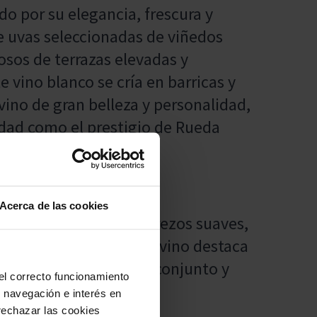
do por su elegancia, frescura y
e uvas seleccionadas de viñedos
osos de terrazas elevadas y
vino blanco se cría en barricas y
 vino de gran belleza y personalidad,
iedad como el prestigio de Rueda
s.
Acerca de las cookies
arnes blancas con aderezos suaves,
tos de legumbres, este vino destaca
sabores sin dominar el conjunto y
 el correcto funcionamiento
u navegación e interés en
rechazar las cookies