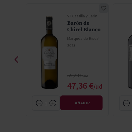
VT Castilla y León
 de
Barón de
erdejo
Chirel Blanco
Marqués de Riscal
 Riscal
2023
Precio normal
59,20 €
Precio especial
€
47,36 €
IR
AÑADIR