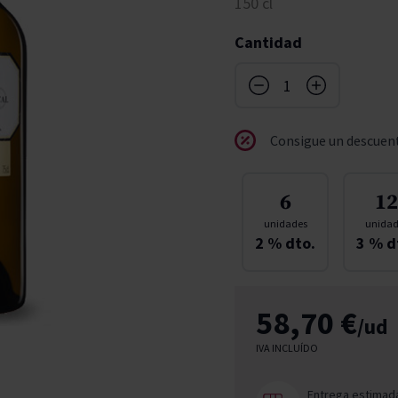
150 cl
don
ndy
French Bloom
Pago del Cielo
Cantidad
entials
Valduero
Consigue un descuent
6
12
unidades
unidad
2
% dto.
3
% d
58,70 €
/ud
IVA INCLUÍDO
Entrega estimad