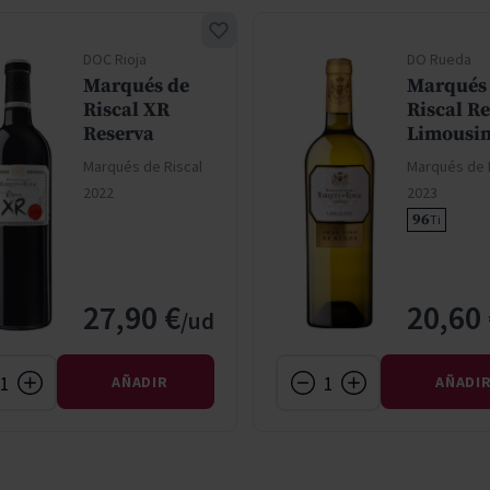
DOC Rioja
DO Rueda
Marqués de
Marqués
Riscal XR
Riscal R
Reserva
Limousi
Marqués de Riscal
Marqués de 
2022
2023
96
Ti
27,90 €
20,60
AÑADIR
AÑADI