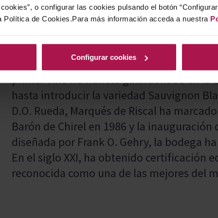
cookies”, o configurar las cookies pulsando el botón “Configura
a Política de Cookies.Para más información acceda a nuestra
Po
Marqués de Riscal, fundada en 1858 por D
una bodega pionera en la industria vitivin
Configurar cookies
innovación y calidad. Desde embotellar sus
primer vino no francés galardonado en la 
hasta introducir la variedad Sauvignon Bla
D.O. Rueda, Marqués de Riscal ha marcado 
Barón de Chirel en 1986 y la inauguración 
diseñada por Frank O. Gehry, la bodega ha
En el siglo XXI, ha obtenido certificación 
reconocida como una de las mejores del 