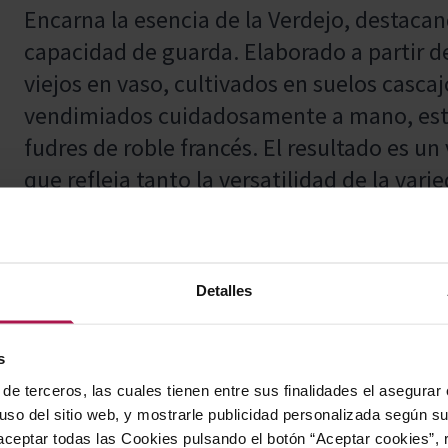
Encarna la esencia de la Verdejo, destacan
capacidad de guarda. Elaborado a partir d
viejos en vaso, cultivados en suelos cascaj
vendimiados cuidadosamente a mano, este 
fudres de roble francés. El resultado es un
que refleja tanto la versatilidad de la var
como referente en vinos blancos españole
Detalles
Ideal para acompañar pescados en salsa, c
cordero asado, verduras a la plancha y pla
s
por su versatilidad en la mesa, realzando 
de terceros, las cuales tienen entre sus finalidades el asegurar
ofreciendo armonía en cada bocado.
 uso del sitio web, y mostrarle publicidad personalizada según s
ceptar todas las Cookies pulsando el botón “Aceptar cookies”, 