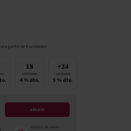
Pascal Jolivet
Vega Sicilia
o a partir de 6 unidades
18
+24
es
unidades
unidades
to.
4
% dto.
5
% dto.
AÑADIR
Gastos de envío
a