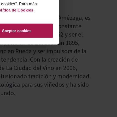
r cookies”. Para más
lítica de Cookies
.
. Guillermo Hurtado de Amézaga, es
ícola, conocida por su constante
Aceptar cookies
 primeros vinos en 1862 y ser el
Exposición de Burdeos en 1895,
nc en Rueda y ser impulsora de la
tendencia. Con la creación de
de La Ciudad del Vino en 2006,
 fusionado tradición y modernidad.
ecológica para sus viñedos y ha sido
mundo.