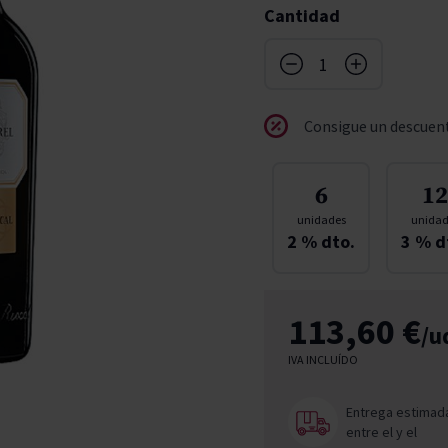
Cantidad
don
ndy
French Bloom
Pago del Cielo
entials
Valduero
Consigue un descuent
6
12
unidades
unidad
2
% dto.
3
% d
113,60 €
/u
IVA INCLUÍDO
Entrega estimad
entre el
y el