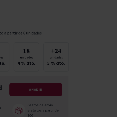
Pascal Jolivet
Vega Sicilia
o a partir de 6 unidades
18
+24
es
unidades
unidades
to.
4
% dto.
5
% dto.
d
AÑADIR
Gastos de envío
a
gratuitos a partir de
80€