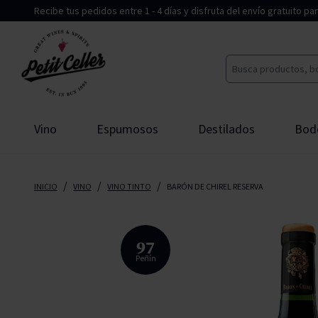
Recibe tus pedidos entre 1 - 4 días y disfruta del envío gratuito p
Ir al contenido
Buscar
Vino
Espumosos
Destilados
Bod
Tipo
DO
Tipo
DO
Marca
Marca
19 Crimes
Agua
Abadal
Aceite de 
/
/
/
INICIO
VINO
VINO TINTO
BARÓN DE CHIREL RESERVA
Tinto
Champagne
Brandy
Blanco
Ginebra
Rioja
Agustí Tor
Bacardi
Baron Philippe de Rothschild
Bouchard
Rosado
Cava
Ron
Generoso
Tequila
Priorat
Juve&Cam
Citadelle
Clos Mogador
Cunqueiro
97
Peñín
Dulce
Corpinnat
Whisky
Vermut
Calvados
Rueda
Recaredo
G-Vine
Familia Torres
Jean Leon
Ecológico
Txakoli
Licor nacional
Sin Alcohol
Orujo
Champagn
Lanson
Havana Clu
Marimar Estate
Marques de