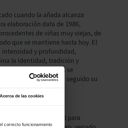
rcado cuando la añada alcanza
ra elaboración data de 1986,
rocedentes de viñas muy viejas, de
odo que se mantiene hasta hoy. El
, intensidad y profundidad,
a la identidad, tradición y
miento, Barón de Chirel se
umerosos vinos que han seguido su
exigentes.
Acerca de las cookies
rados, y resulta ideal para
 el correcto funcionamiento
 caza como perdiz, conejo, venado,