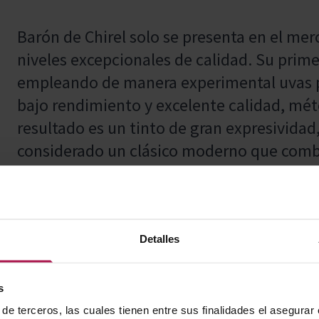
Barón de Chirel solo se presenta en el me
niveles excepcionales de calidad. Su prime
empleando de manera experimental uvas p
bajo rendimiento y excelente calidad, mét
resultado es un tinto de gran expresividad
considerado un clásico moderno que combin
vanguardia de Rioja. Tras su exitoso lanza
consolidó como referente, inspirando a n
estela y conquistado a los paladares más 
Detalles
s
Acompaña perfectamente jamón y quesos cu
de terceros, las cuales tienen entre sus finalidades el asegurar
maridar con carnes rojas, aves y guisos de