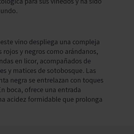
ecológica para sus viñedos y ha sido
mundo.
, este vino despliega una compleja
 rojos y negros como arándanos,
uindas en licor, acompañados de
zules y matices de sotobosque. Las
enta negra se entrelazan con toques
En boca, ofrece una entrada
na acidez formidable que prolonga