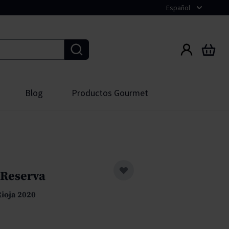
Español
Carrito
Blog
Productos Gourmet
Crianza
Attis
nay
Joven
Chateau Miraval
t Sauvignon
Crianza
 Reserva
Dopff Au Moulin
a blanca
Reserva
Rioja 2020
La Spinetta
Gran Reserva
Miguel Torres Chile