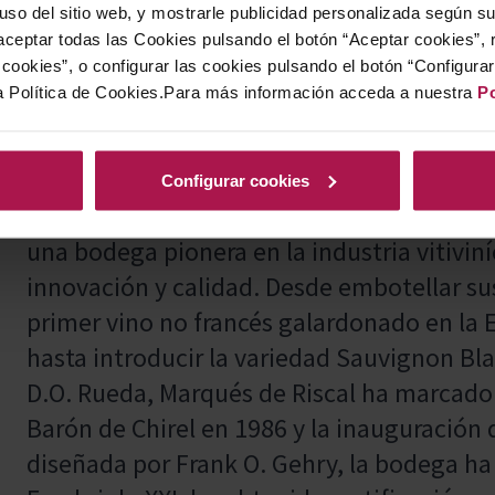
 uso del sitio web, y mostrarle publicidad personalizada según s
jabalí o corzo, incluso cuando se preparan
ceptar todas las Cookies pulsando el botón “Aceptar cookies”, 
versatilidad gastronómica realza los sabo
cookies”, o configurar las cookies pulsando el botón “Configura
a Política de Cookies.Para más información acceda a nuestra
Po
plato, ofreciendo una experiencia culinar
Configurar cookies
Marqués de Riscal, fundada en 1858 por D
una bodega pionera en la industria vitivin
innovación y calidad. Desde embotellar sus
primer vino no francés galardonado en la 
hasta introducir la variedad Sauvignon Bla
D.O. Rueda, Marqués de Riscal ha marcado 
Barón de Chirel en 1986 y la inauguración 
diseñada por Frank O. Gehry, la bodega ha