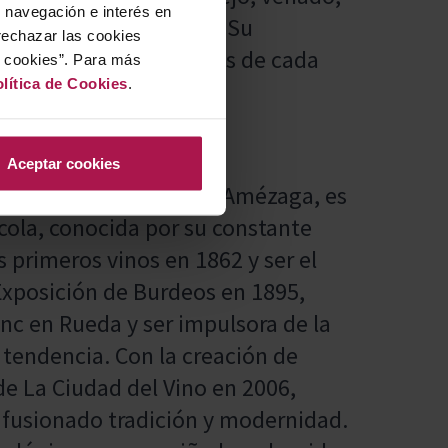
u navegación e interés en
 con salsas especiadas. Su
rechazar las cookies
res intensos y complejos de cada
r cookies”. Para más
lítica de Cookies
.
ia memorable.
Aceptar cookies
. Guillermo Hurtado de Amézaga, es
ícola, conocida por su constante
 primeros vinos en 1862 y ser el
Exposición de Burdeos en 1895,
nc en Rueda y ser impulsora de la
tendencia. Con la creación de
de La Ciudad del Vino en 2006,
 fusionado tradición y modernidad.