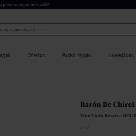
ara pedidos superiores a 80€
egas
Ofertas
Packs regalo
Novedades
Tipo Uva
Oliva
Aix
Vinagre
rello Mata
Ribera del Duero
Gramona
Bombay
Albariño
Chardon
Celler Kripta
ps
Rias Baixas
Parxet
Cream Heroes
Verdejo
Caberne
Dominio de Pingus
Barón De Chirel
Cava
Oriol Rossell
Gran Malo
Tempranillo
Garnach
Vino Tinto Reserva DOC 
La Carbonera
75 cl
e
b
Jerez-Xérez-Sherry
Laurent-Perrier
Pere Magloire
Cariñena
Syrah
 Riscal
Mas d'en Gil