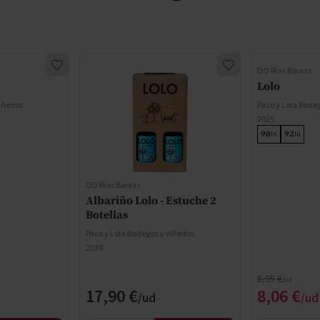
DO Rías Baixas
Lolo
Viñedos
Paco y Lola Bode
2025
90
92
In
In
DO Rías Baixas
Albariño Lolo - Estuche 2
Botellas
Paco y Lola Bodegas y Viñedos
2024
Precio normal
8,95 €
cial
Precio e
17,90 €
8,06 €