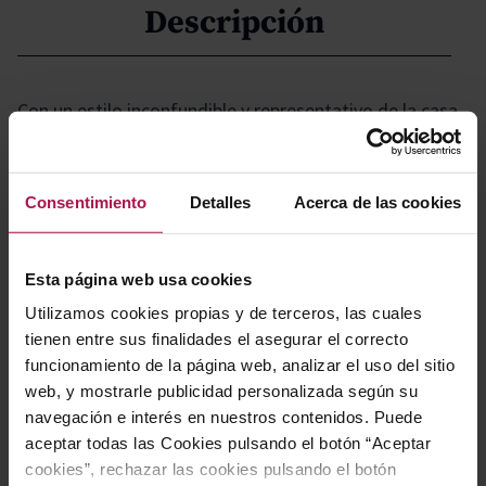
Descripción
Con un estilo inconfundible y representativo de la casa,
esta propuesta se distingue por su elegancia y
delicadeza, mostrando un carácter femenino y
refinado. Su equilibrio perfecto entre frescura y
Consentimiento
Detalles
Acerca de las cookies
suavidad lo convierte en una opción ideal para quienes
buscan sofisticación y armonía en cada copa.
Esta página web usa cookies
Utilizamos cookies propias y de terceros, las cuales
Gastronomía
tienen entre sus finalidades el asegurar el correcto
funcionamiento de la página web, analizar el uso del sitio
web, y mostrarle publicidad personalizada según su
navegación e interés en nuestros contenidos. Puede
Perfecto para disfrutar como aperitivo, este vino
aceptar todas las Cookies pulsando el botón “Aceptar
armoniza especialmente bien con mariscos, así como
cookies”, rechazar las cookies pulsando el botón