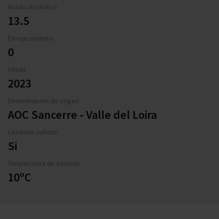
Grado alcohólico
13.5
Envejecimiento
0
Añada
2023
Denominación de origen
AOC Sancerre - Valle del Loira
Contiene sulfitos
Si
Temperatura de servicio
10ºC