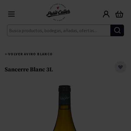
Ir al contenido
Carrito
Buscar
VOLVER A
VINO BLANCO
Sancerre Blanc 3L