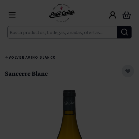
Ir al contenido
Carrito
Buscar
VOLVER A
VINO BLANCO
Sancerre Blanc