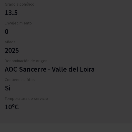
Grado alcohólico
13.5
Envejecimiento
0
Añada
2025
Denominación de origen
AOC Sancerre - Valle del Loira
Contiene sulfitos
Si
Temperatura de servicio
10ºC