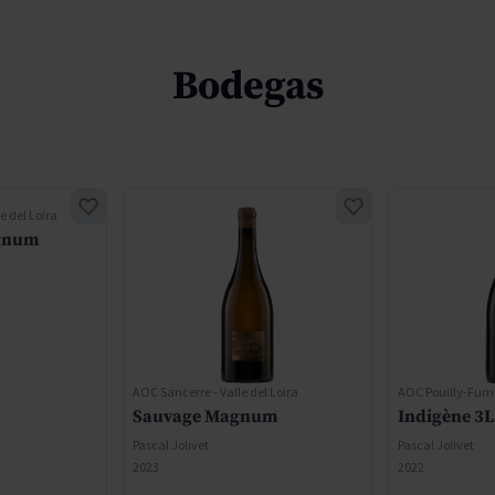
Bodegas
e del Loira
gnum
AOC Sancerre - Valle del Loira
AOC Pouilly-Fumé 
Sauvage Magnum
Indigène 3L
Pascal Jolivet
Pascal Jolivet
2023
2022