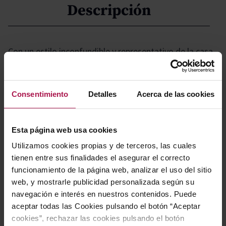
Descripción
Con un estilo inconfundible y representativo de la casa,
esta propuesta se distingue por su elegancia y
delicadeza, mostrando un carácter femenino y
refinado. Su equilibrio perfecto entre frescura y
Consentimiento
Detalles
Acerca de las cookies
suavidad lo convierte en una opción ideal para quienes
buscan sofisticación y armonía en cada copa.
Esta página web usa cookies
Utilizamos cookies propias y de terceros, las cuales
Gastronomía
tienen entre sus finalidades el asegurar el correcto
funcionamiento de la página web, analizar el uso del sitio
web, y mostrarle publicidad personalizada según su
navegación e interés en nuestros contenidos. Puede
Perfecto para disfrutar como aperitivo, este vino
aceptar todas las Cookies pulsando el botón “Aceptar
armoniza especialmente bien con mariscos, así como
cookies”, rechazar las cookies pulsando el botón