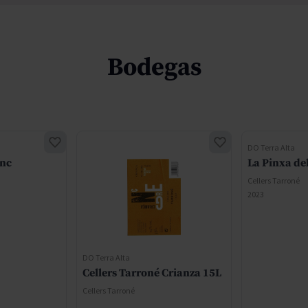
Bodegas
DO Terra Alta
anc
La Pinxa del
Cellers Tarroné
2023
DO Terra Alta
Cellers Tarroné Crianza 15L
Cellers Tarroné