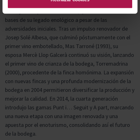
Terra Alta desde 1989, fue fundada por Rafel Solé
Pubill y Concepción Albesa Giné, quienes sentaron las
bases de su legado enológico a pesar de las
adversidades iniciales. Tras un impulso renovador de
Josep Solé Albesa, que culminó póstumamente con el
primer vino embotellado, Mas Tarroné (1993), su
esposa Mercè Llop Galcerà continuó su visión, lanzando
el primer vino de crianza de la bodega, Torremadrina
(2000), procedente de la finca homónima. La expansión
con nuevas fincas y una profunda modernización de la
bodega en 2004 permitieron diversificar la producción y
mejorar la calidad. En 2014, la cuarta generación
introdujo las gamas Punt i… Seguit y A part, marcando
una nueva etapa con una imagen renovada y una
apuesta por el enoturismo, consolidando así el futuro
de la bodega.