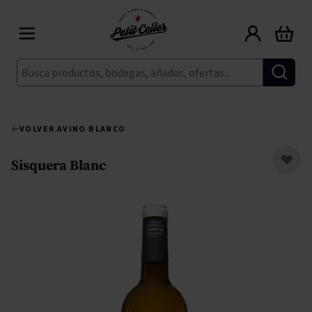
Ir al contenido
Carrito
Buscar
VOLVER A
VINO BLANCO
Sisquera Blanc