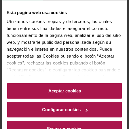
platos. Su frescura y equilibrio lo convierten en el
Esta página web usa cookies
acompañante ideal para pescados blancos, mariscos,
Utilizamos cookies propias y de terceros, las cuales
arroces suaves y ensaladas mediterráneas. También
tienen entre sus finalidades el asegurar el correcto
armoniza perfectamente con quesos frescos, verduras
funcionamiento de la página web, analizar el uso del sitio
a la parrilla y platos de cocina asiática de sabores
web, y mostrarle publicidad personalizada según su
delicados. Su carácter afrutado y elegante lo hace
navegación e interés en nuestros contenidos. Puede
especialmente recomendable para disfrutar en
aceptar todas las Cookies pulsando el botón “Aceptar
aperitivos o como complemento de tapas ligeras,
cookies”, rechazar las cookies pulsando el botón
“Rechazar cookies”, o configurar las cookies pulsando el
realzando cada bocado con su final distintivo y
botón “Configurar cookies”. Para más información
refrescante.
acceda a nuestra Política de Cookies.Para más
información acceda a nuestra
Política de Cookies
.
Aceptar cookies
Historia bodega
Configurar cookies
Cellers Tarroné, una bodega familiar arraigada en la DO
Rechazar cookies