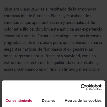
Sisquera Blanc 2024 es el resultado de la armoniosa
combinación de Garnacha Blanca y Macabeo, dos
variedades que aportan frescura y personalidad. Su
color amarillo pálido y brillante anticipa una experiencia
sensorial vibrante. En nariz, despliega aromas intensos
y agradables de manzana y pera, que evolucionan hacia
elegantes matices de flor blanca al oxigenarse. En
boca, sorprende por su frescura y suavidad, con una
estructura perfectamente equilibrada entre alcohol y
acidez, culminando en un final distintivo y memorable.
Gastronomía
Consentimiento
Detalles
Acerca de las cookies
Es un vino versátil que realza una amplia variedad de