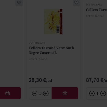
DO Terra Alta
Cellers Tar
Cellers Tarroné
DO Terra Alta
Cellers Tarroné Vermouth
Negre Casero 5L
Cellers Tarroné
28,30 €
87,70 €
AÑADIR
AÑADIR