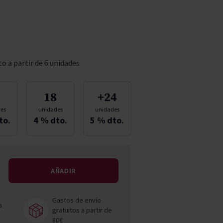
Pascal Jolivet
Vega Sicilia
o a partir de 6 unidades
18
+24
es
unidades
unidades
to.
4
% dto.
5
% dto.
AÑADIR
Gastos de envío
a
gratuitos a partir de
80€