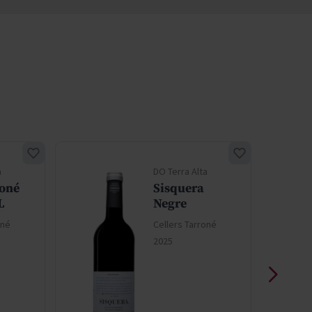
a
DO Terra Alta
oné
Sisquera
L
Negre
oné
Cellers Tarroné
2025