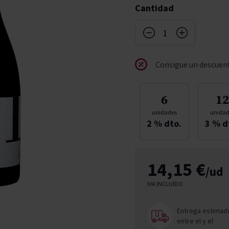
Cantidad
don
ndy
French Bloom
Pago del Cielo
entials
Valduero
Consigue un descuent
6
12
unidades
unidad
2
% dto.
3
% d
14,15 €
/ud
IVA INCLUÍDO
Entrega estimad
entre el
y el