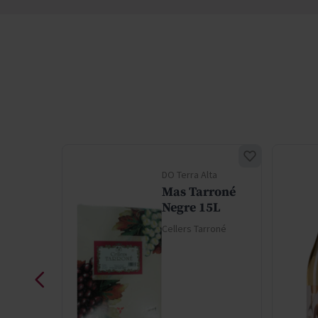
ta
DO Terra Alta
a
Mas Tarroné
Negre 15L
roné
Cellers Tarroné