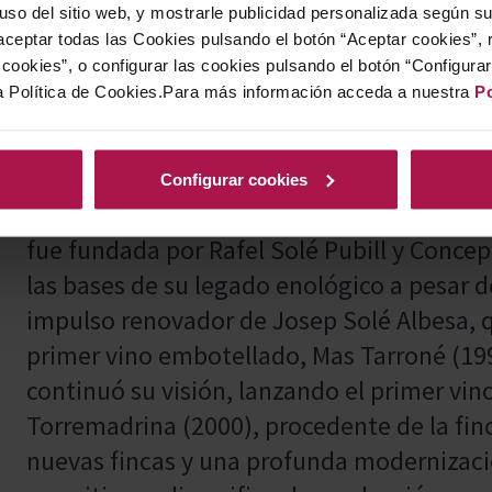
 uso del sitio web, y mostrarle publicidad personalizada según s
manchego viejo, el Idiazábal o los de cabra
ceptar todas las Cookies pulsando el botón “Aceptar cookies”, 
las carrilleras de cerdo ibérico al vino tin
cookies”, o configurar las cookies pulsando el botón “Configura
a Política de Cookies.Para más información acceda a nuestra
Po
repertorio de maridajes amplio y genuin
Configurar cookies
Cellers Tarroné, una bodega familiar arrai
fue fundada por Rafel Solé Pubill y Conce
las bases de su legado enológico a pesar de
impulso renovador de Josep Solé Albesa,
primer vino embotellado, Mas Tarroné (199
continuó su visión, lanzando el primer vin
Torremadrina (2000), procedente de la fi
nuevas fincas y una profunda modernizaci